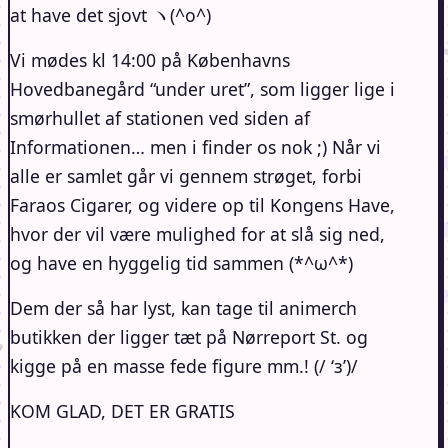
at have det sjovt ヽ(^o^)
Vi mødes kl 14:00 på Københavns
Hovedbanegård “under uret”, som ligger lige i
smørhullet af stationen ved siden af
Informationen… men i finder os nok ;) Når vi
alle er samlet går vi gennem strøget, forbi
Faraos Cigarer, og videre op til Kongens Have,
hvor der vil være mulighed for at slå sig ned,
og have en hyggelig tid sammen (*^ω^*)
Dem der så har lyst, kan tage til animerch
butikken der ligger tæt på Nørreport St. og
kigge på en masse fede figure mm.! (/ ‘з’)/
KOM GLAD, DET ER GRATIS