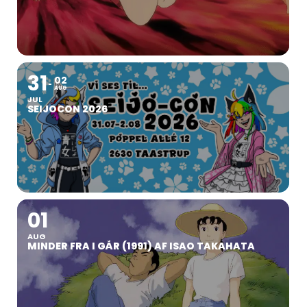
31
02
AUG
JUL
SEIJOCON 2026
01
AUG
MINDER FRA I GÅR (1991) AF ISAO TAKAHATA