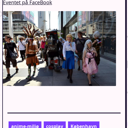
Eventet på FaceBook
anime-miljø
cosplay
København