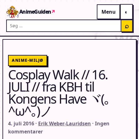
Gå til indhold
AnimeGuiden
↗
Menu
Søg på AnimeGuiden
⌕
ANIME-MILJØ
Cosplay Walk // 16.
JULI // fra KBH til
Kongens Have ヾ(｡
^ω^｡)ノ
4. juli 2016 ·
Erik Weber-Lauridsen
· Ingen
kommentarer