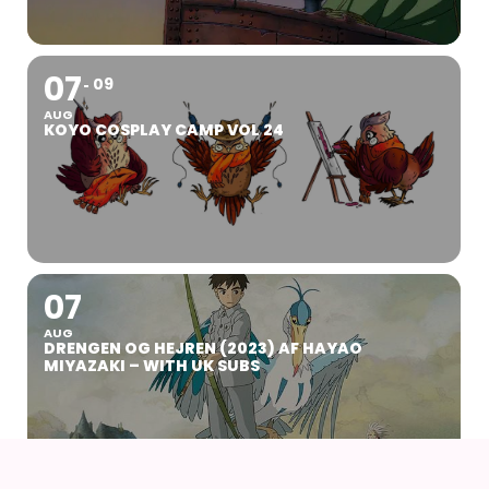
07
09
AUG
KOYO COSPLAY CAMP VOL 24
07
AUG
DRENGEN OG HEJREN (2023) AF HAYAO
MIYAZAKI – WITH UK SUBS