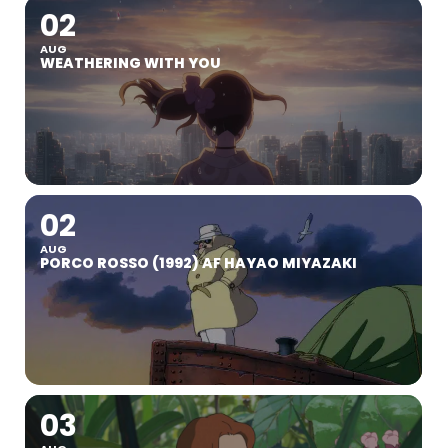
02
AUG
WEATHERING WITH YOU
02
AUG
PORCO ROSSO (1992) AF HAYAO MIYAZAKI
03