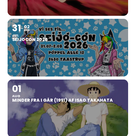
31
02
AUG
JUL
SEIJOCON 2026
01
AUG
MINDER FRA I GÅR (1991) AF ISAO TAKAHATA