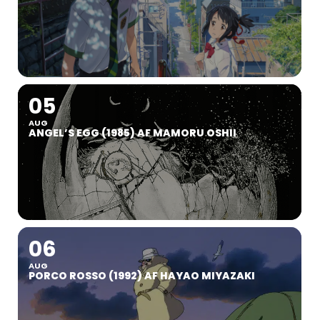
05
AUG
ANGEL’S EGG (1985) AF MAMORU OSHII
06
AUG
PORCO ROSSO (1992) AF HAYAO MIYAZAKI