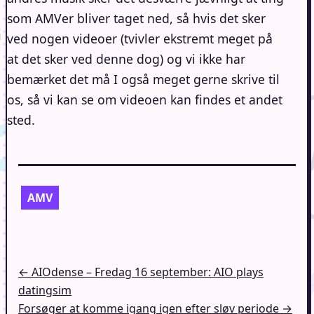
som AMVer bliver taget ned, så hvis det sker
ved nogen videoer (tvivler ekstremt meget på
at det sker ved denne dog) og vi ikke har
bemærket det må I også meget gerne skrive til
os, så vi kan se om videoen kan findes et andet
sted.
AMV
Indlægsnavigation
← AIOdense – Fredag 16 september: AIO plays
datingsim
Forsøger at komme igang igen efter sløv periode →