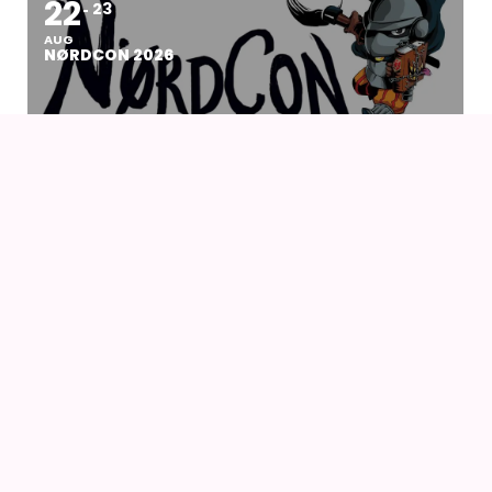
22
23
AUG
NØRDCON 2026
AnimeGuiden
Ældste aktive danske site om anime, manga og
japansk kultur
MERE FRA ANIMEGUIDEN