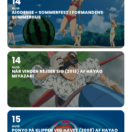
14
AUG
AIODENSE – SOMMERFEST I FORMANDENS
SOMMERHUS
14
AUG
NÅR VINDEN REJSER SIG (2013) AF HAYAO
MIYAZAKI
15
AUG
PONYO PÅ KLIPPEN VED HAVET (2008) AF HAYAO