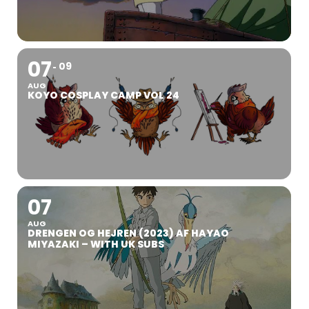
07
09
AUG
KOYO COSPLAY CAMP VOL 24
07
AUG
DRENGEN OG HEJREN (2023) AF HAYAO
MIYAZAKI – WITH UK SUBS