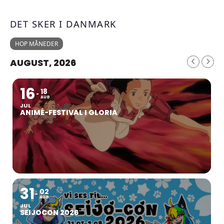
DET SKER I DANMARK
HOP MÅNEDER
AUGUST, 2026
16
18
AUG
JUL
ANIMÉ-FESTIVAL I GLORIA
31
02
AUG
JUL
SEIJOCON 2026