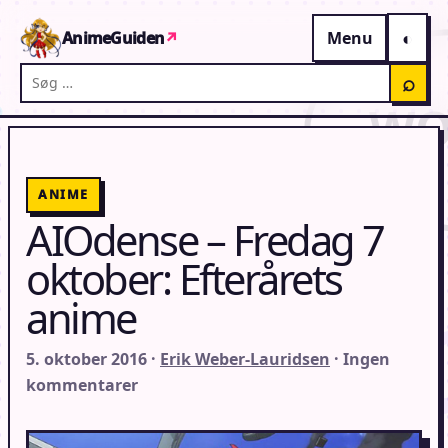
Gå til indhold
AnimeGuiden
↗
Menu
Søg på AnimeGuiden
⌕
ANIME
AIOdense – Fredag 7
oktober: Efterårets
anime
5. oktober 2016 ·
Erik Weber-Lauridsen
· Ingen
kommentarer