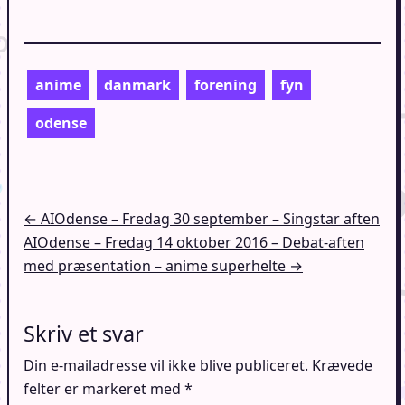
anime
danmark
forening
fyn
odense
Indlægsnavigation
← AIOdense – Fredag 30 september – Singstar aften
AIOdense – Fredag 14 oktober 2016 – Debat-aften
med præsentation – anime superhelte →
Skriv et svar
Din e-mailadresse vil ikke blive publiceret.
Krævede
felter er markeret med
*