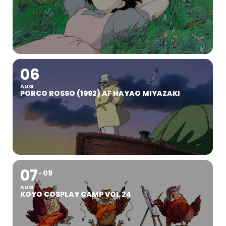
06
AUG
PORCO ROSSO (1992) AF HAYAO MIYAZAKI
07
09
AUG
KOYO COSPLAY CAMP VOL 24