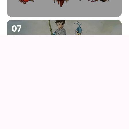
07
AUG
DRENGEN OG HEJREN (2023) AF HAYAO
MIYAZAKI – WITH UK SUBS
09
AUG
KIKI DEN LILLE HEKS