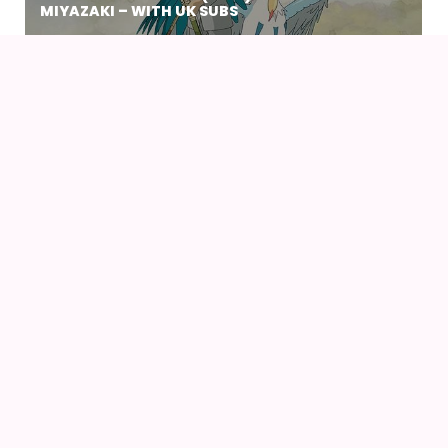
MIYAZAKI – WITH UK SUBS
09
AUG
KIKI DEN LILLE HEKS (1989) AF HAYAO MIYAZAKI
14
16
AUG
FANCON AARHUS 2026