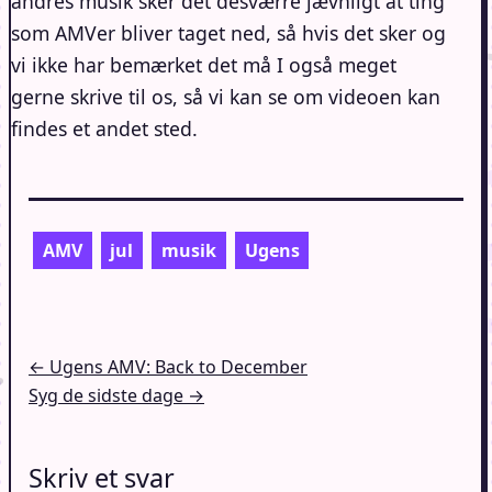
andres musik sker det desværre jævnligt at ting
som AMVer bliver taget ned, så hvis det sker og
vi ikke har bemærket det må I også meget
gerne skrive til os, så vi kan se om videoen kan
findes et andet sted.
AMV
jul
musik
Ugens
Indlægsnavigation
← Ugens AMV: Back to December
Syg de sidste dage →
Skriv et svar