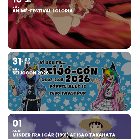
AUG
JUL
ANIMÉ-FESTIVAL I GLORIA
31
02
AUG
JUL
SEIJOCON 2026
01
AUG
MINDER FRA I GÅR (1991) AF ISAO TAKAHATA