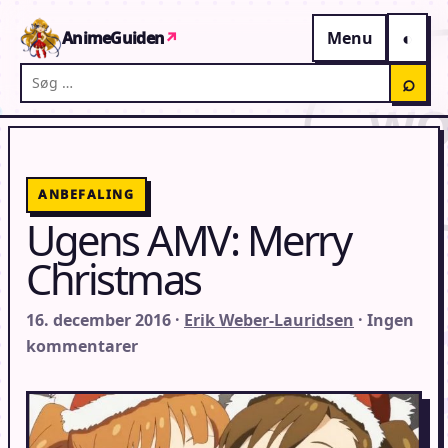
Gå til indhold
AnimeGuiden
↗
Menu
Søg på AnimeGuiden
⌕
ANBEFALING
Ugens AMV: Merry
Christmas
16. december 2016 ·
Erik Weber-Lauridsen
· Ingen
kommentarer