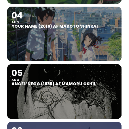
04
AUG
YOUR NAME (2016) AF MAKOTO SHINKAI
05
AUG
ANGEL’S EGG (1985) AF MAMORU OSHII