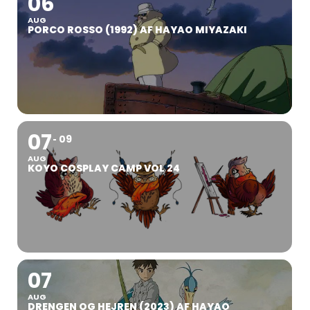
06
AUG
PORCO ROSSO (1992) AF HAYAO MIYAZAKI
07
09
AUG
KOYO COSPLAY CAMP VOL 24
07
AUG
DRENGEN OG HEJREN (2023) AF HAYAO