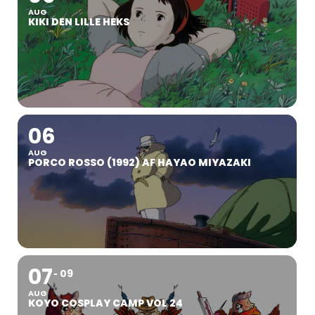
AUG
KIKI DEN LILLE HEKS
06
AUG
PORCO ROSSO (1992) AF HAYAO MIYAZAKI
07
09
AUG
KOYO COSPLAY CAMP VOL 24