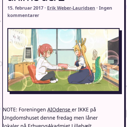
15. februar 2017 ·
Erik Weber-Lauridsen
· Ingen
kommentarer
NOTE: Foreningen
AIOdense
er IKKE på
Ungdomshuset denne fredag men låner
lokaler på ErhvervsAkadmiet Lillebælt,