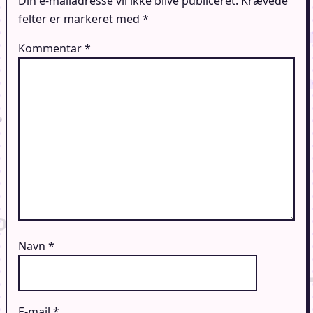
Din e-mailadresse vil ikke blive publiceret.
Krævede
felter er markeret med
*
Kommentar
*
Navn
*
E-mail
*