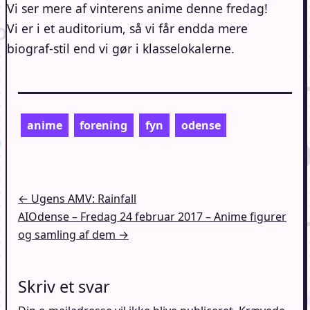
Vi ser mere af vinterens anime denne fredag!
Vi er i et auditorium, så vi får endda mere
biograf-stil end vi gør i klasselokalerne.
anime
forening
fyn
odense
Indlægsnavigation
← Ugens AMV: Rainfall
AIOdense – Fredag 24 februar 2017 – Anime figurer
og samling af dem →
Skriv et svar