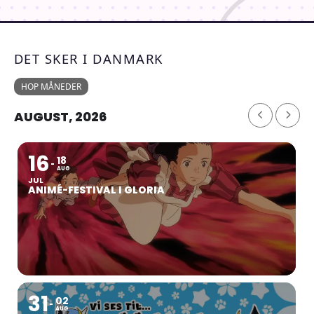
DET SKER I DANMARK
HOP MÅNEDER
AUGUST, 2026
16
18
AUG
JUL
ANIMÉ-FESTIVAL I GLORIA
31
02
AUG