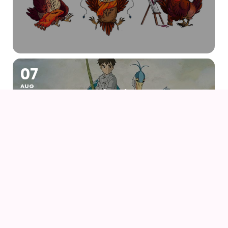
07
AUG
DRENGEN OG HEJREN (2023) AF HAYAO
MIYAZAKI – WITH UK SUBS
09
AUG
KIKI DEN LILLE HEKS