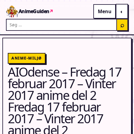
Gå til indhold
AnimeGuiden
↗
Menu
Søg på AnimeGuiden
⌕
ANIME-MILJØ
AIOdense – Fredag 17
februar 2017 – Vinter
2017 anime del 2
Fredag 17 februar
2017 – Vinter 2017
anime del 2