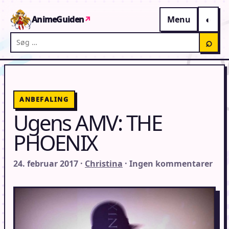
Gå til indhold
AnimeGuiden
↗
Menu
Søg på AnimeGuiden
⌕
ANBEFALING
Ugens AMV: THE
PHOENIX
24. februar 2017 ·
Christina
· Ingen kommentarer