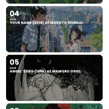
04
AUG
YOUR NAME (2016) AF MAKOTO SHINKAI
05
AUG
ANGEL’S EGG (1985) AF MAMORU OSHII