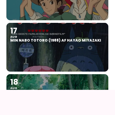
17
AUG
MIN NABO TOTORO (1988) AF HAYAO MIYAZAKI
18
AUG
POM POKO (1994) AF ISAO TAKAHATA – WITH UK
SUBS