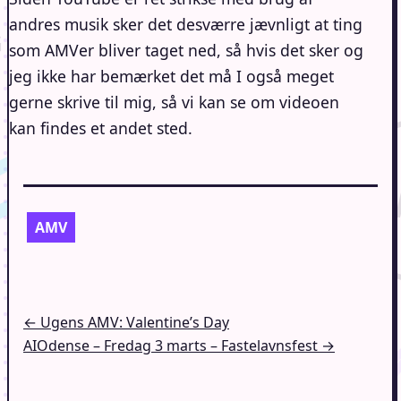
andres musik sker det desværre jævnligt at ting
som AMVer bliver taget ned, så hvis det sker og
jeg ikke har bemærket det må I også meget
gerne skrive til mig, så vi kan se om videoen
kan findes et andet sted.
AMV
Indlægsnavigation
← Ugens AMV: Valentine’s Day
AIOdense – Fredag 3 marts – Fastelavnsfest →