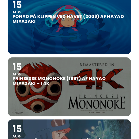
15
AUG
PONYO PÅ KLIPPEN VED HAVET (2008) AF HAYAO
MIYAZAKI
15
AUG
PRINSESSE MONONOKE (1997) AF HAYAO
MIYAZAKI – I 4K
15
AUG