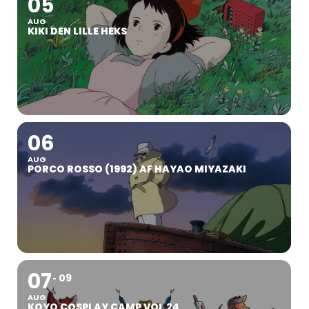
05
AUG
KIKI DEN LILLE HEKS
06
AUG
PORCO ROSSO (1992) AF HAYAO MIYAZAKI
07
09
AUG
KOYO COSPLAY CAMP VOL 24