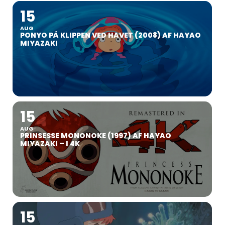
15
AUG
PONYO PÅ KLIPPEN VED HAVET (2008) AF HAYAO
MIYAZAKI
15
AUG
PRINSESSE MONONOKE (1997) AF HAYAO
MIYAZAKI – I 4K
15