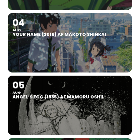
04
AUG
YOUR NAME (2016) AF MAKOTO SHINKAI
05
AUG
ANGEL’S EGG (1985) AF MAMORU OSHII