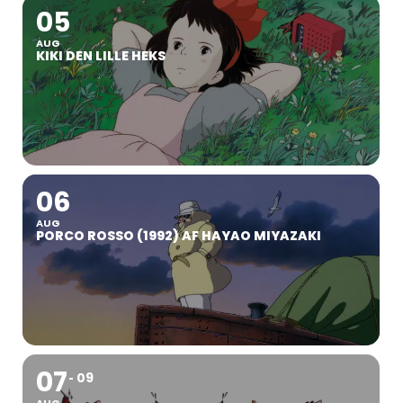
05
AUG
KIKI DEN LILLE HEKS
06
AUG
PORCO ROSSO (1992) AF HAYAO MIYAZAKI
07
09
AUG