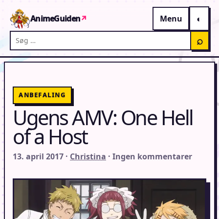
Gå til indhold
AnimeGuiden
↗
Menu
Søg på AnimeGuiden
⌕
ANBEFALING
Ugens AMV: One Hell
of a Host
13. april 2017 ·
Christina
· Ingen kommentarer