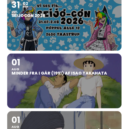
31
02
AUG
JUL
SEIJOCON 2026
01
AUG
MINDER FRA I GÅR (1991) AF ISAO TAKAHATA
01
AUG