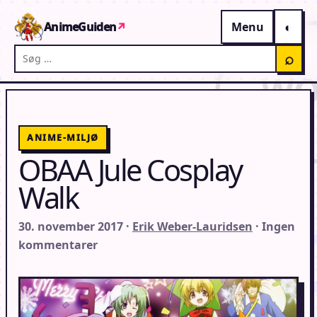
Gå til indhold
AnimeGuiden
↗
Menu
Søg på AnimeGuiden
⌕
ANIME-MILJØ
OBAA Jule Cosplay
Walk
30. november 2017 ·
Erik Weber-Lauridsen
· Ingen
kommentarer