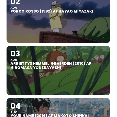
02
AUG
PORCO ROSSO (1992) AF HAYAO MIYAZAKI
03
AUG
ARRIETTYS HEMMELIGE VERDEN (2010) AF
HIROMASA YONEBAYASHI
04
AUG
YOUR NAME (2016) AF MAKOTO SHINKAI