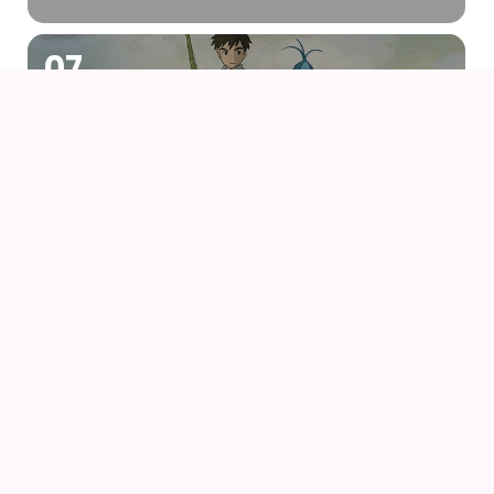
07
AUG
DRENGEN OG HEJREN (2023) AF HAYAO
MIYAZAKI – WITH UK SUBS
09
AUG
KIKI DEN LILLE HEKS