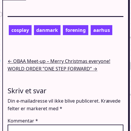
cosplay
danmark
forening
aarhus
Indlægsnavigation
← OBAA Meet-up – Merry Christmas everyone!
WORLD ORDER ”ONE STEP FORWARD” →
Skriv et svar
Din e-mailadresse vil ikke blive publiceret.
Krævede
felter er markeret med
*
Kommentar
*