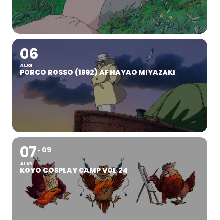
06
AUG
PORCO ROSSO (1992) AF HAYAO MIYAZAKI
07
09
AUG
KOYO COSPLAY CAMP VOL 24