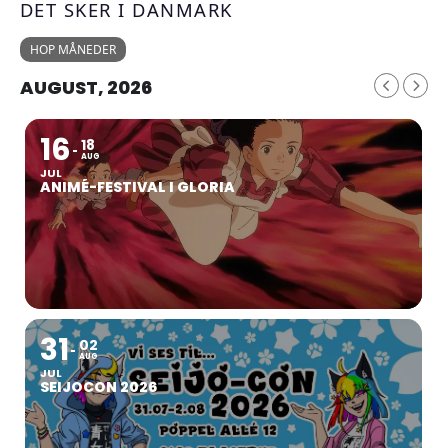
DET SKER I DANMARK
HOP MÅNEDER
AUGUST, 2026
16
18
AUG
JUL
ANIMÉ-FESTIVAL I GLORIA
31
02
AUG
JUL
SEIJOCON 2026