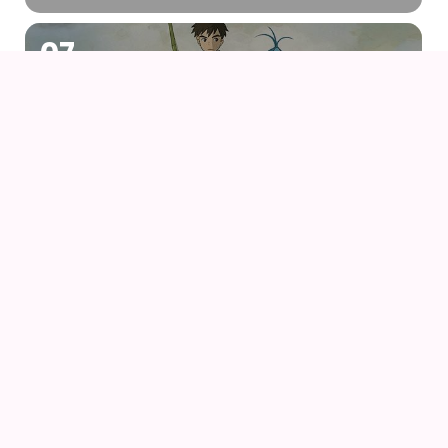
07
AUG
DRENGEN OG HEJREN (2023) AF HAYAO
MIYAZAKI – WITH UK SUBS
09
AUG
KIKI DEN LILLE HEKS