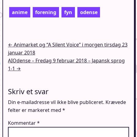
anime
forening
fyn
odense
Indlægsnavigation
← Animarket og “A Silent Voice” i morgen tirsdag 23
januar 2018
AIOdense – Fredag 9 februar 2018 – Japansk sprog
1-1 →
Skriv et svar
Din e-mailadresse vil ikke blive publiceret.
Krævede
felter er markeret med
*
Kommentar
*