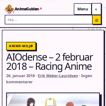
Gå til indhold
AnimeGuiden
↗
Menu
Søg på AnimeGuiden
⌕
ANIME-MILJØ
AIOdense – 2 februar
2018 – Racing Anime
26. januar 2018 ·
Erik Weber-Lauridsen
· Ingen
kommentarer