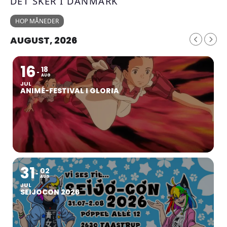
DET SKER I DANMARK
HOP MÅNEDER
AUGUST, 2026
16
18
AUG
JUL
ANIMÉ-FESTIVAL I GLORIA
31
02
AUG
JUL
SEIJOCON 2026