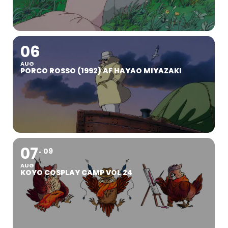
06
AUG
PORCO ROSSO (1992) AF HAYAO MIYAZAKI
07
09
AUG
KOYO COSPLAY CAMP VOL 24