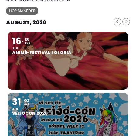
HOP MÅNEDER
AUGUST, 2026
16
18
AUG
JUL
ANIMÉ-FESTIVAL I GLORIA
31
02
AUG
JUL
SEIJOCON 2026