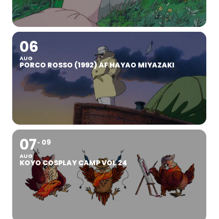
06
AUG
PORCO ROSSO (1992) AF HAYAO MIYAZAKI
07
09
AUG
KOYO COSPLAY CAMP VOL 24