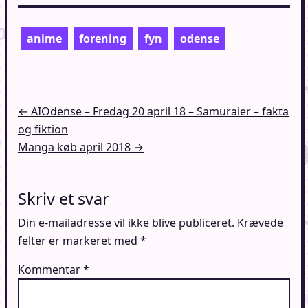
anime
forening
fyn
odense
Indlægsnavigation
← AIOdense – Fredag 20 april 18 – Samuraier – fakta
og fiktion
Manga køb april 2018 →
Skriv et svar
Din e-mailadresse vil ikke blive publiceret.
Krævede
felter er markeret med
*
Kommentar
*