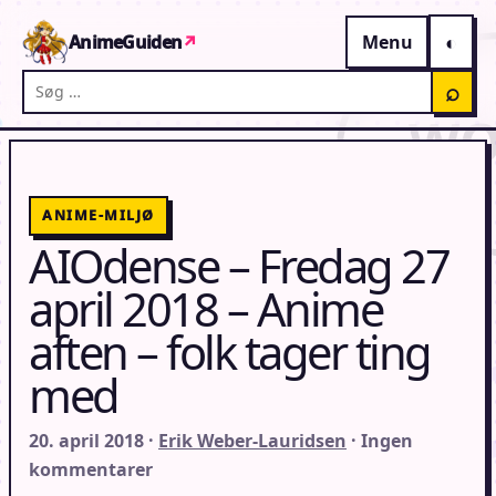
Gå til indhold
AnimeGuiden
↗
Menu
Søg på AnimeGuiden
⌕
ANIME-MILJØ
AIOdense – Fredag 27
april 2018 – Anime
aften – folk tager ting
med
20. april 2018 ·
Erik Weber-Lauridsen
· Ingen
kommentarer