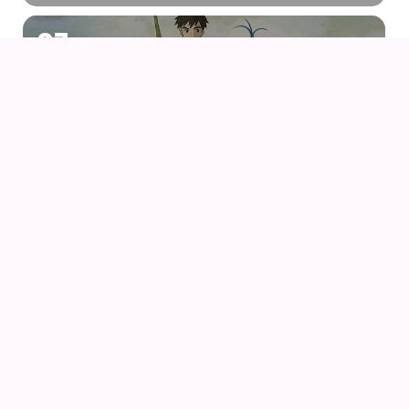
07
AUG
DRENGEN OG HEJREN (2023) AF HAYAO
MIYAZAKI – WITH UK SUBS
09
AUG
KIKI DEN LILLE HEKS
09