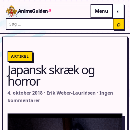
Gå til indhold
AnimeGuiden
↗
Menu
Søg på AnimeGuiden
⌕
ARTIKEL
Japansk skræk og
horror
4. oktober 2018 ·
Erik Weber-Lauridsen
· Ingen
kommentarer