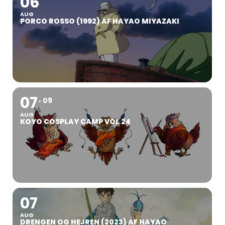
06
AUG
PORCO ROSSO (1992) AF HAYAO MIYAZAKI
07
09
AUG
KOYO COSPLAY CAMP VOL 24
07
AUG
DRENGEN OG HEJREN (2023) AF HAYAO