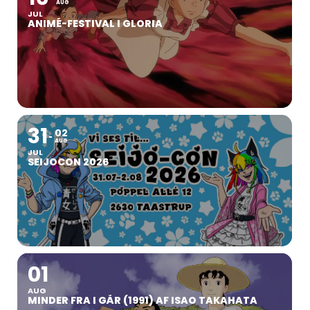
AUG
JUL
ANIMÉ-FESTIVAL I GLORIA
31
02
AUG
JUL
SEIJOCON 2026
01
AUG
MINDER FRA I GÅR (1991) AF ISAO TAKAHATA