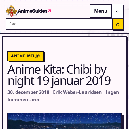
Gå til indhold
AnimeGuiden
↗
Menu
Søg på AnimeGuiden
⌕
ANIME-MILJØ
Anime Kita: Chibi by
night 19 januar 2019
30. december 2018 ·
Erik Weber-Lauridsen
· Ingen
kommentarer