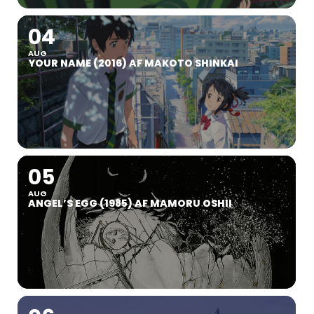
04
AUG
YOUR NAME (2016) AF MAKOTO SHINKAI
05
AUG
ANGEL’S EGG (1985) AF MAMORU OSHII