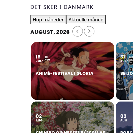
DET SKER I DANMARK
Hop måneder
Aktuelle måned
AUGUST, 2026
16
31
18
0
AUG
AU
JUL
JUL
ANIMÉ-FESTIVAL I GLORIA
SEIJ
02
02
AUG
AUG
CHIHIRO OG HEKSENE (2001) AF
PORC