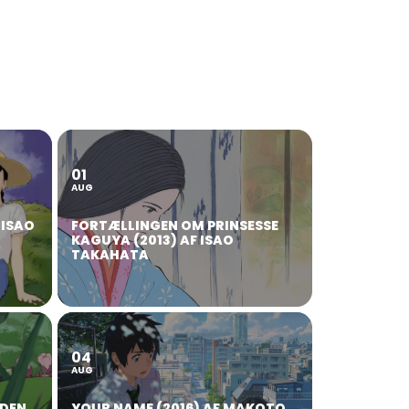
01
AUG
 ISAO
FORTÆLLINGEN OM PRINSESSE
KAGUYA (2013) AF ISAO
TAKAHATA
04
AUG
RDEN
YOUR NAME (2016) AF MAKOTO