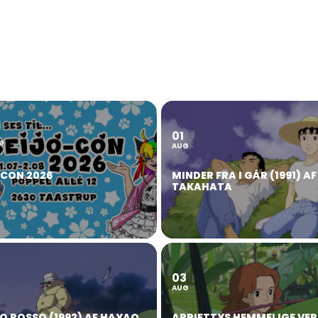
01
2
G
AUG
OCON 2026
MINDER FRA I GÅR (1991) AF
TAKAHATA
03
AUG
O ROSSO (1992) AF HAYAO
ARRIETTYS HEMMELIGE VE