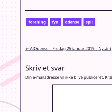
forening
fyn
odense
spil
Indlægsnavigation
← AIOdense – Fredag 25 januar 2019 – Nytår i
Skriv et svar
Din e-mailadresse vil ikke blive publiceret.
Kræ