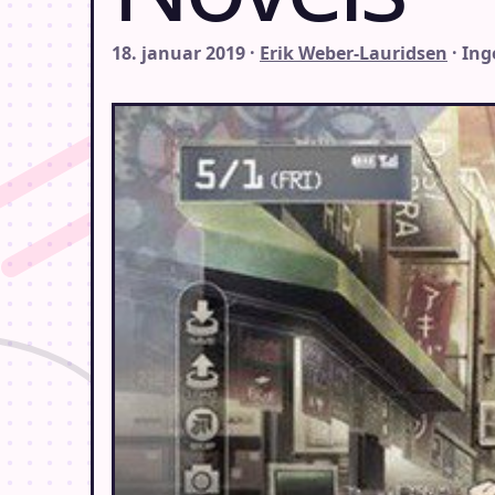
18. januar 2019 ·
Erik Weber-Lauridsen
· In