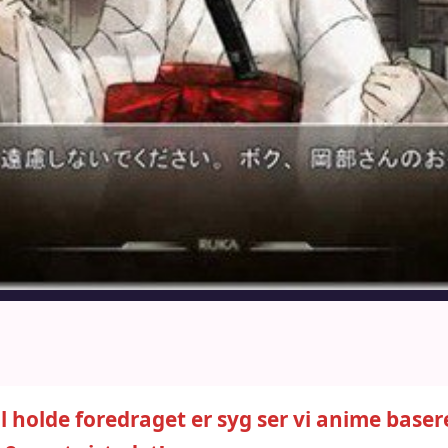
holde foredraget er syg ser vi anime baser