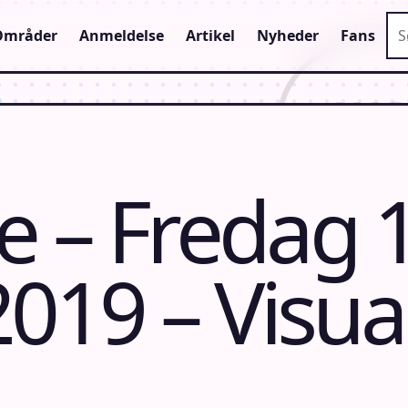
Sø
Områder
Anmeldelse
Artikel
Nyheder
Fans
 – Fredag 
019 – Visua