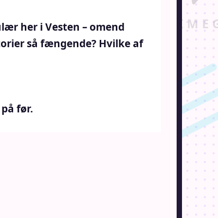
ulær her i Vesten – omend
orier så fængende? Hvilke af
på før.