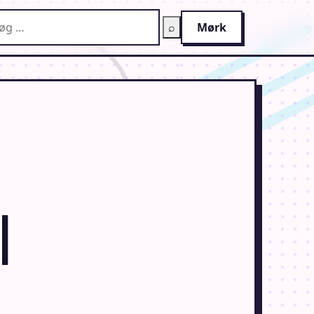
g på AnimeGuiden
⌕
Mørk
1
l