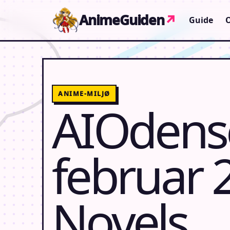
Gå til indhold
AnimeGuiden
↗
Guide
ANIME-MILJØ
AIOdense
februar 2
Novels