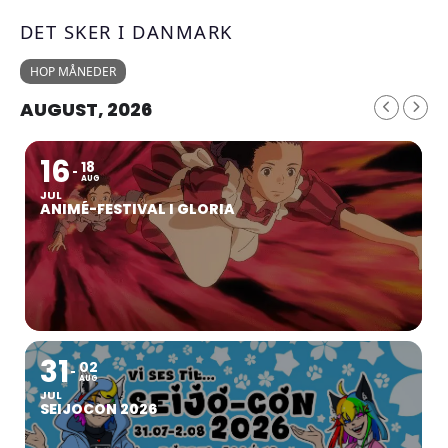
DET SKER I DANMARK
HOP MÅNEDER
AUGUST, 2026
16
18
AUG
JUL
ANIMÉ-FESTIVAL I GLORIA
31
02
AUG
JUL
SEIJOCON 2026