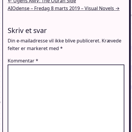
Indlægsnavigation
← Ugens AMV: The Ouran Side
AIOdense – Fredag 8 marts 2019 – Visual Novels →
Skriv et svar
Din e-mailadresse vil ikke blive publiceret.
Krævede
felter er markeret med
*
Kommentar
*