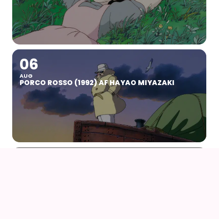
06
AUG
PORCO ROSSO (1992) AF HAYAO MIYAZAKI
07
09
AUG
KOYO COSPLAY CAMP VOL 24