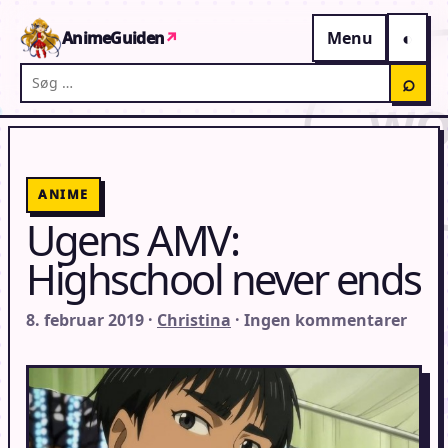
Gå til indhold
AnimeGuiden
↗
Menu
Søg på AnimeGuiden
⌕
ANIME
Ugens AMV:
Highschool never ends
8. februar 2019 ·
Christina
· Ingen kommentarer