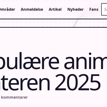
Sø
Områder
Anmeldelse
Artikel
Nyheder
Fans
ulære anim
nteren 2025
n kommentarer