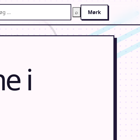
g på AnimeGuiden
⌕
Mørk
e i