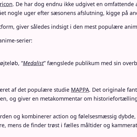
ricon
. De har dog endnu ikke udgivet en omfattende an
gået nogle uger efter sæsonens afslutning, kigge på and
tform, giver således indsigt i den mest populære anim
anime-serier:
jteløb, “
Medalist
” fængslede publikum med sin overb
eret af det populære studie
MAPPA
. Det originale fa
den, og giver en metakommentar om historiefortælling 
verden og kombinerer action og følelsesmæssig dybde,
, mens de finder trøst i fælles måltider og kammera