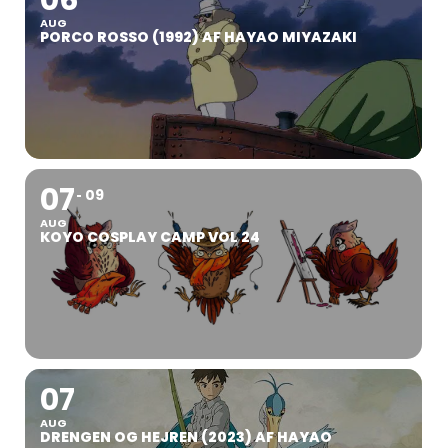
AUG
PORCO ROSSO (1992) AF HAYAO MIYAZAKI
07
09
AUG
KOYO COSPLAY CAMP VOL 24
07
AUG
DRENGEN OG HEJREN (2023) AF HAYAO