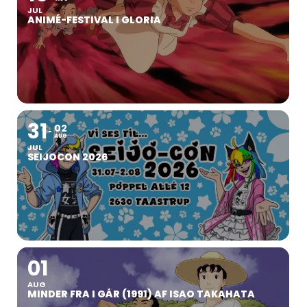
JUL
ANIMÉ-FESTIVAL I GLORIA
31
02
AUG
JUL
SEIJOCON 2026
01
AUG
MINDER FRA I GÅR (1991) AF ISAO TAKAHATA