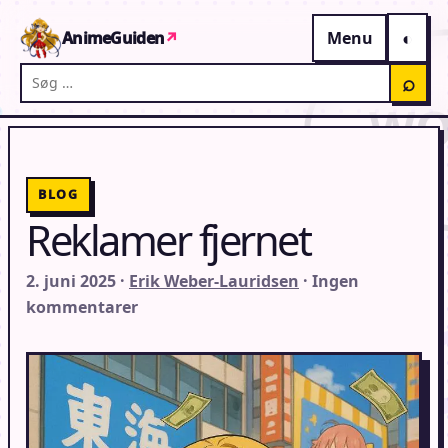
Gå til indhold
AnimeGuiden
↗
Menu
Søg på AnimeGuiden
⌕
BLOG
Reklamer fjernet
2. juni 2025 ·
Erik Weber-Lauridsen
· Ingen
kommentarer