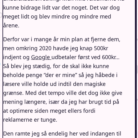
kunne bidrage lidt var det noget. Det var dog
meget lidt og blev mindre og mindre med
årene.
Derfor var i mange år min plan at fjerne dem,
men omkring 2020 havde jeg knap 500kr
indjent og
Google
udbetaler først ved 600kr…
Så blev jeg stædig, for de skal ikke kunne
beholde penge “der er mine” så jeg håbede i
læsere ville holde ud indtil den magiske
grænse. Med det tempo ville det dog ikke give
mening længere, især da jeg har brugt tid på
at optimere siden meget ellers fordi
reklamerne er tunge.
Den ramte jeg så endelig her ved indangen til