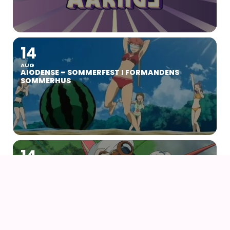
14
AUG
AIODENSE – SOMMERFEST I FORMANDENS
SOMMERHUS
14
AUG
NÅR VINDEN REJSER SIG (2013) AF HAYAO
MIYAZAKI