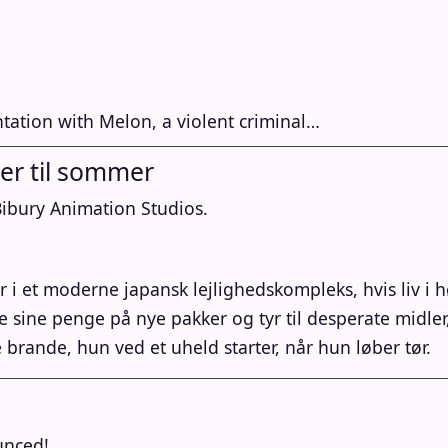
ntation with Melon, a violent criminal…
r til sommer
Bibury Animation Studios.
 i et moderne japansk lejlighedskompleks, hvis liv i h
e sine penge på nye pakker og tyr til desperate midle
ke brande, hun ved et uheld starter, når hun løber tør.
unced!