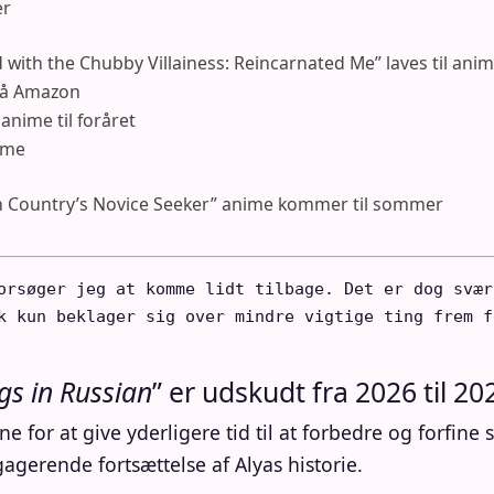
er
with the Chubby Villainess: Reincarnated Me” laves til ani
på Amazon
nime til foråret
ime
th Country’s Novice Seeker” anime kommer til sommer
orsøger jeg at komme lidt tilbage. Det er dog svær
k kun beklager sig over mindre vigtige ting frem f
gs in Russian
” er udskudt fra 2026 til 20
 for at give yderligere tid til at forbedre og forfine 
gerende fortsættelse af Alyas historie.