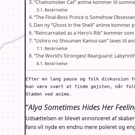
“Chainsmoker Cat” anime kommer til somm
Beskrivelse
“The Final-Boss Prince is Somehow Obsessed 
Den ny “Ghost in the Shell” anime kommer 
“Reincarnated as a Hero’s Rib” kommer som a
“Ushiro no Shoumen Kamui-san” laves til an
Beskrivelse
“The World’s Strongest Rearguard: Labyrin
Beskrivelse
Efter en lang pause og folk diskussion f
kan være svært at finde gejsten, når fol
Glæden ved anime.
“
Alya Sometimes Hides Her Feelin
Udsættelsen er blevet annonceret af skaberne
fans vil nyde en endnu mere poleret og enga