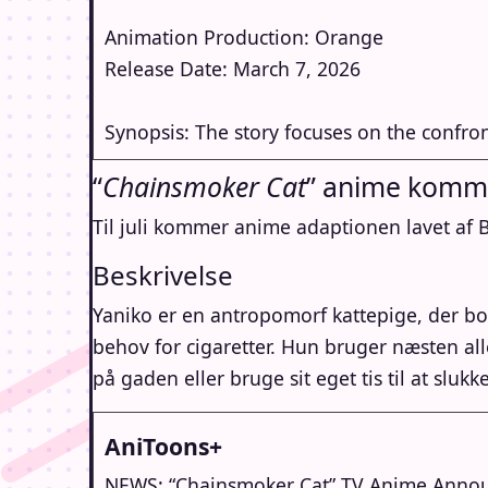
Animation Production: Orange
Release Date: March 7, 2026
Synopsis: The story focuses on the confro
“
Chainsmoker Cat
” anime komme
Til juli kommer anime adaptionen lavet af 
Beskrivelse
Yaniko er en antropomorf kattepige, der bor
behov for cigaretter. Hun bruger næsten all
på gaden eller bruge sit eget tis til at sluk
AniToons+
NEWS: “Chainsmoker Cat” TV Anime Anno