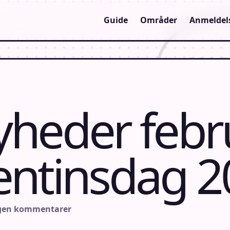
Guide
Områder
Anmeldel
yheder febr
lentinsdag 
ngen kommentarer