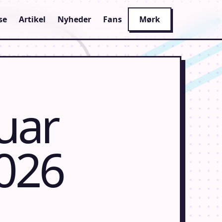
se
Artikel
Nyheder
Fans
Mørk
uar
2026