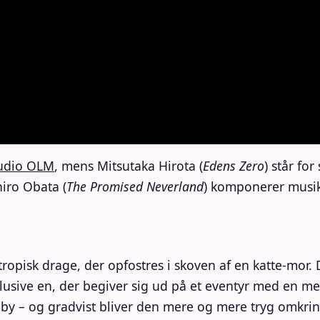
udio OLM
, mens Mitsutaka Hirota (
Edens Zero
) står fo
hiro Obata (
The Promised Neverland
) komponerer musik
opisk drage, der opfostres i skoven af ​​en katte-mor.
lusive en, der begiver sig ud på et eventyr med en m
y – og gradvist bliver den mere og mere tryg omkri