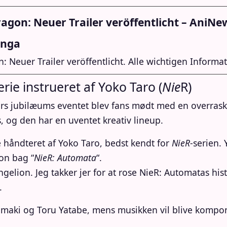
ragon: Neuer Trailer veröffentlicht – AniN
anga
 Neuer Trailer veröffentlicht. Alle wichtigen Informat
erie instrueret af Yoko Taro (
Nie
R)
 års jubilæums eventet blev fans mødt med en overras
s, og den har en uventet kreativ lineup.
e håndteret af Yoko Taro, bedst kendt for
NieR
-serien. 
ion bag “
NieR: Automata
“.
ngelion. Jeg takker jer for at rose NieR: Automatas hist
.
rumaki og Toru Yatabe, mens musikken vil blive kompon