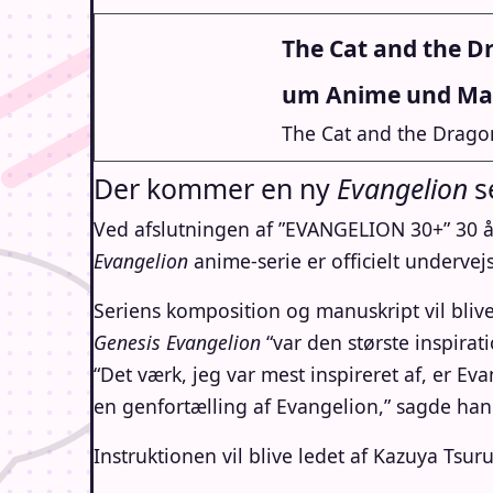
The Cat and the D
um Anime und M
The Cat and the Dragon:
Der kommer en ny
Evangelion
s
Ved afslutningen af ​​”EVANGELION 30+” 30
Evangelion
anime-serie er officielt undervej
Seriens komposition og manuskript vil bliv
Genesis Evangelion
“var den største inspirat
“Det værk, jeg var mest inspireret af, er Eva
en genfortælling af Evangelion,” sagde han
Instruktionen vil blive ledet af Kazuya Tsu