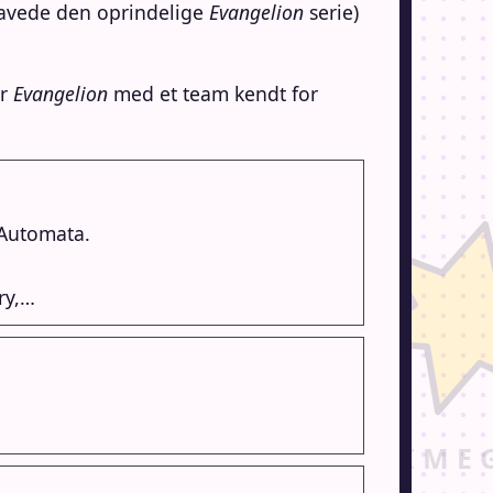
 lavede den oprindelige
Evangelion
serie)
or
Evangelion
med et team kendt for
 Automata.
ry,…