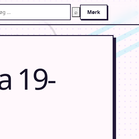
g på AnimeGuiden
⌕
Mørk
a 19-