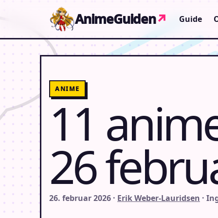
Gå til indhold
AnimeGuiden
↗
Guide
ANIME
11 anime
26 febru
26. februar 2026 ·
Erik Weber-Lauridsen
· I