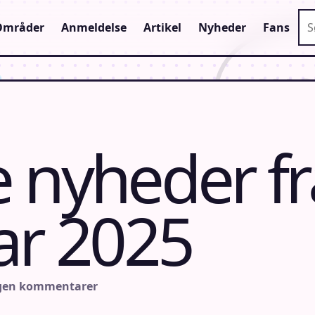
Sø
Områder
Anmeldelse
Artikel
Nyheder
Fans
 nyheder fr
ar 2025
ngen kommentarer