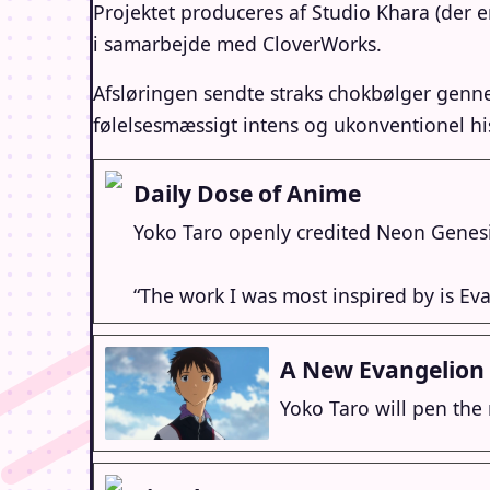
Projektet produceres af Studio Khara (der 
i samarbejde med CloverWorks.
Afsløringen sendte straks chokbølger genn
følelsesmæssigt intens og ukonventionel his
Daily Dose of Anime
Yoko Taro openly credited Neon Genesi
“The work I was most inspired by is Eva
A New Evangelion S
Yoko Taro will pen the