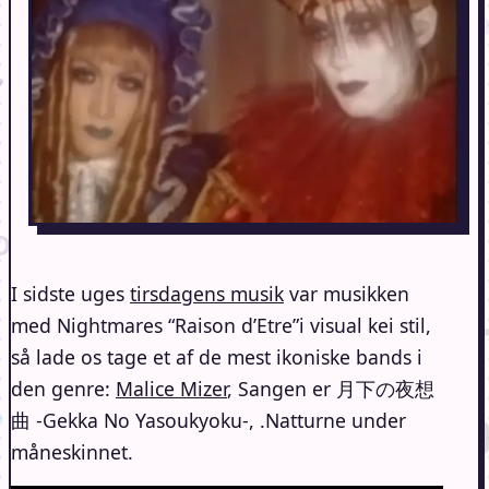
I sidste uges
tirsdagens musik
var musikken
med Nightmares “Raison d’Etre”i visual kei stil,
så lade os tage et af de mest ikoniske bands i
den genre:
Malice Mizer
, Sangen er 月下の夜想
曲 -Gekka No Yasoukyoku-, .Natturne under
måneskinnet.