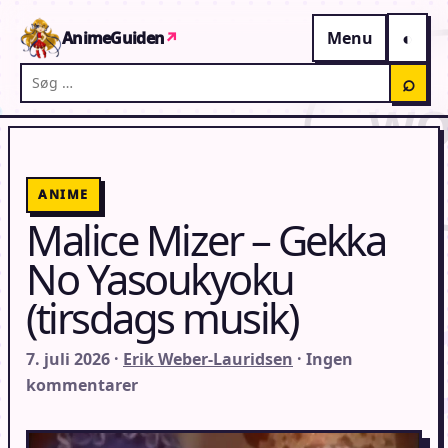
Gå til indhold
AnimeGuiden
↗
Menu
Søg på AnimeGuiden
⌕
ANIME
Malice Mizer – Gekka
No Yasoukyoku
(tirsdags musik)
7. juli 2026 ·
Erik Weber-Lauridsen
· Ingen
kommentarer