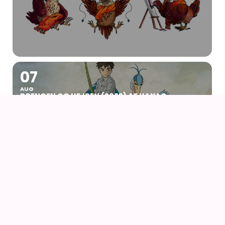
07
AUG
DRENGEN OG HEJREN (2023) AF HAYAO
MIYAZAKI – WITH UK SUBS
09
AUG
KIKI DEN LILLE HEKS