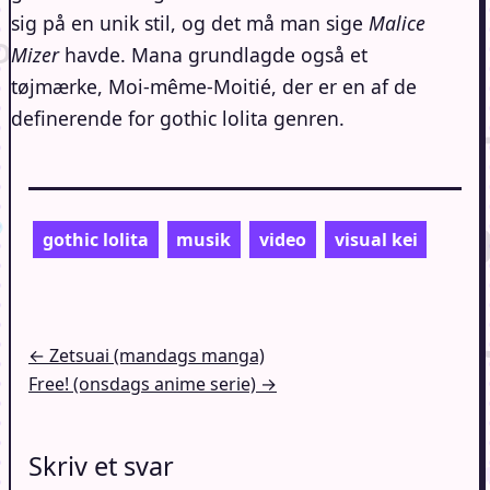
sig på en unik stil, og det må man sige
Malice
Mizer
havde. Mana grundlagde også et
tøjmærke, Moi-même-Moitié, der er en af de
definerende for gothic lolita genren.
gothic lolita
musik
video
visual kei
Indlægsnavigation
← Zetsuai (mandags manga)
Free! (onsdags anime serie) →
Skriv et svar