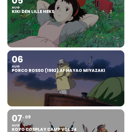
05
AUG
KIKI DEN LILLE HEKS
06
AUG
PORCO ROSSO (1992) AF HAYAO MIYAZAKI
07
09
AUG
KOYO COSPLAY CAMP VOL 24