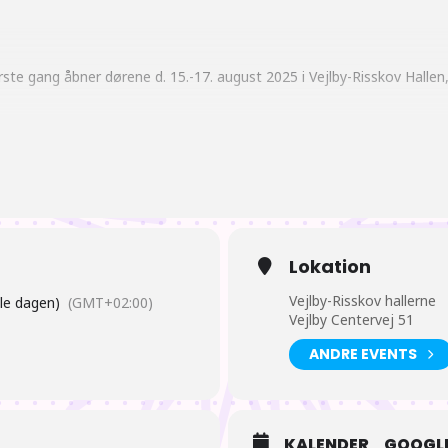
e gang åbner dørene d. 15.-17. august 2025 i Vejlby-Risskov Hallen,
oldning indenfor forskellige nørdede hobbyer!
ng til brætspil og rollespil!
Lokation
Vejlby-Risskov hallerne
le dagen)
(GMT+02:00)
Vejlby Centervej 51
tiviteter at deltage i, når man ikke bare går og hygger sig med sine v
ANDRE EVENTS
KALENDER
GOOGLE