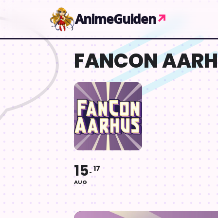
Gå til indhold
AnimeGuiden
↗
FANCON AARH
15
17
AUG