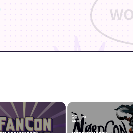
 for the very first time on 15th-17th August 2025, at Vejlby-Risskovha
tertainment aimed at all kinds of geeky hobbies!
 gaming and roleplay
22
6
23
join, when browsing the con with your buddies
AUG