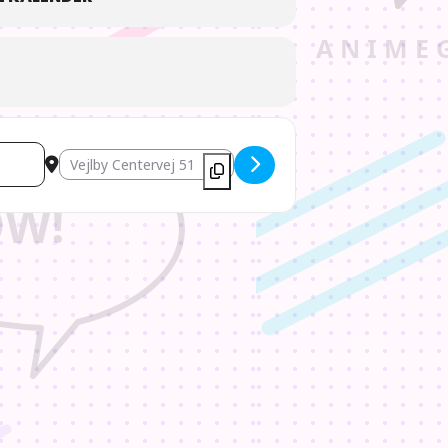
ger!
Destination Address - Fancon Aarhus 2025 [U7jObiKpN]
llesammen et fantastisk show!