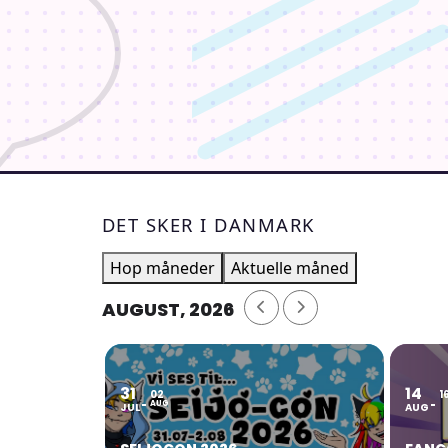
SES I 2026
—————————
Join us, as Fancon opens their doors
DET SKER I DANMARK
The weekend will hold a bunch of en
Hop måneder
Aktuelle måned
AUGUST, 2026
From cosplay, anime and manga, to
31
14
02
1
There will be lots of activities to 
AUG
JUL
AUG