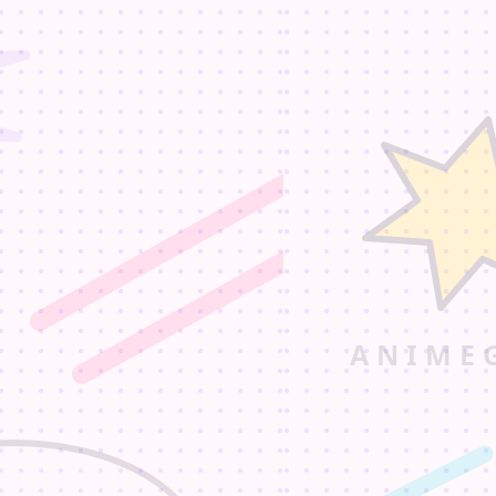
 en voksen ledsager påkrævet.
e informationer om connen!