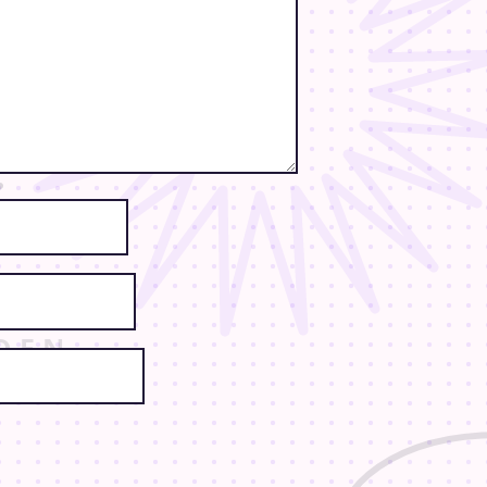
sælger ting de selv har lavet indenfor alverdens kategorier!
ng i følge med en betalende voksen (påkrævet)
 at ledsages af en voksen. Hvis man ønsker at benytte sovesalen, er
og vores hjemmeside, hvor vi løbende vil poste opdateringer og fler
 vores hjemmeside: