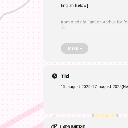
English Below]
Kom med når FanCon Aarhus for først
Weekenden står på alverdens underh
MERE
Alt fra cosplay, anime/manga og gami
Tid
15. august 2025
-
17. august 2025
(He
Der vil være en masse forskellige ak
I kan blandt andet opleve:
LÆS MERE