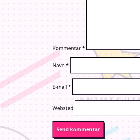
Artist Alley: Dygtige kunstnere som 
Alle er velkomne – uanset alder!
Kommentar
*
>Børn til og med 10 år: Gratis adga
Navn
*
>Børn mellem 11 og 15 år anbefales
E-mail
*
Hold øje med vores sociale medier 
Websted
I kan læse mere om vores regler på