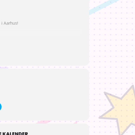
 i Aarhus!
enner!
 KALENDER