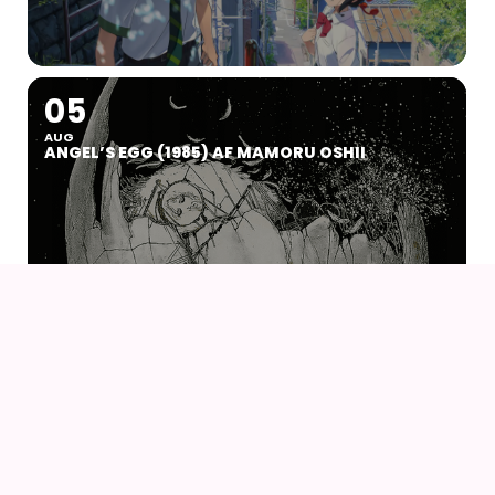
05
AUG
ANGEL’S EGG (1985) AF MAMORU OSHII
07
09
AUG
KOYO COSPLAY CAMP VOL 24