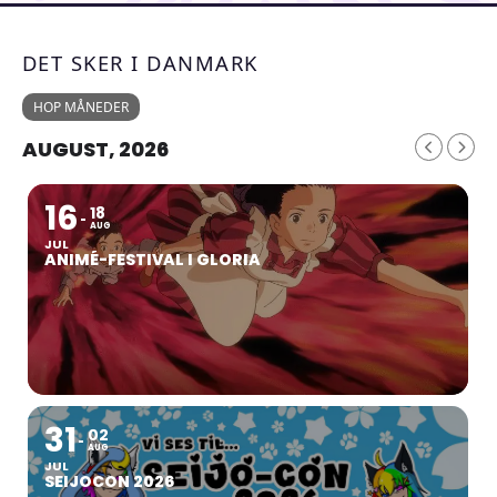
DET SKER I DANMARK
HOP MÅNEDER
AUGUST, 2026
16
18
AUG
JUL
ANIMÉ-FESTIVAL I GLORIA
31
02
AUG
JUL
SEIJOCON 2026