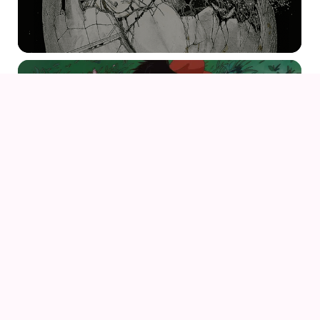
05
AUG
KIKI DEN LILLE HEKS
06
AUG
PORCO ROSSO (1992) AF HAYAO MIYAZAKI