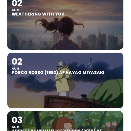
02
AUG
WEATHERING WITH YOU
02
AUG
PORCO ROSSO (1992) AF HAYAO MIYAZAKI
03
AUG