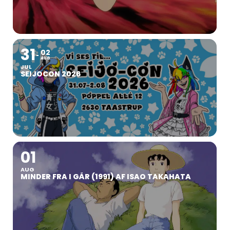
31
02
AUG
JUL
SEIJOCON 2026
01
AUG
MINDER FRA I GÅR (1991) AF ISAO TAKAHATA