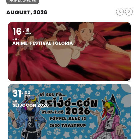
HOP MÅNEDER
AUGUST, 2026
16
18
AUG
JUL
ANIMÉ-FESTIVAL I GLORIA
31
02
AUG
JUL
SEIJOCON 2026