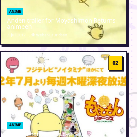
ANIME
Anden trailer for Moyashimon Returns
animeen
2. juli 2012 · Erik Weber-Lauridsen
ANIME
Moyashimon Returns den 5 juli 2012