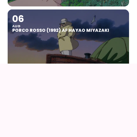
06
AUG
PORCO ROSSO (1992) AF HAYAO MIYAZAKI
07
09
AUG
KOYO COSPLAY CAMP VOL 24