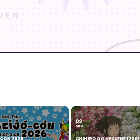
02
2
G
AUG
OCON 2026
CHIHIRO OG HEKSENE (2001