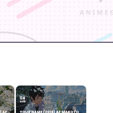
04
AUG
) AF
YOUR NAME (2016) AF MAKOTO