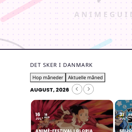
DET SKER I DANMARK
Hop måneder
Aktuelle måned
AUGUST, 2026
16
31
18
0
AUG
AU
JUL
JUL
ANIMÉ-FESTIVAL I GLORIA
SEIJ