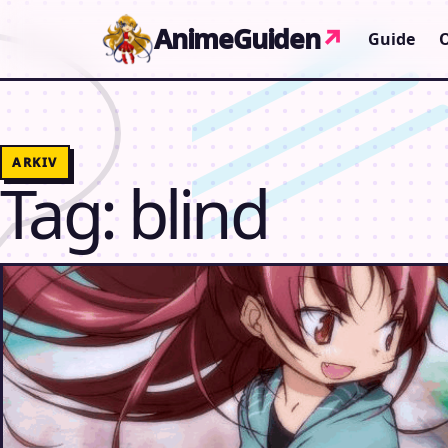
Gå til indhold
AnimeGuiden
↗
Guide
ARKIV
Tag:
blind