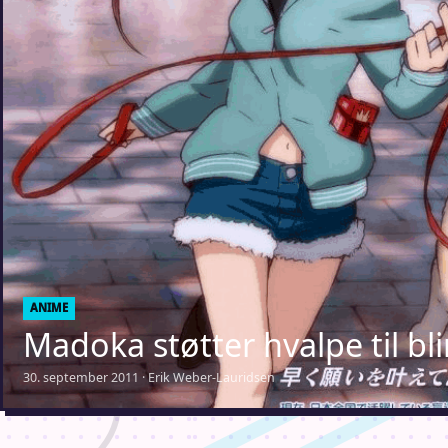
ANIME
Madoka støtter hvalpe til bl
30. september 2011 · Erik Weber-Lauridsen