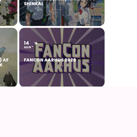
SHINKAI
14
16
AUG
) AF
FANCON AARHUS 2026
K