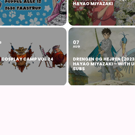
HAYAO MIYAZAKI
07
9
AUG
 COSPLAY CAMP VOL 24
DRENGEN OG HEJREN (2023
HAYAO MIYAZAKI – WITH U
SUBS
22
23
AUG
EVENDE SLOT (2004) AF
NØRDCON 2026
O MIYAZAKI