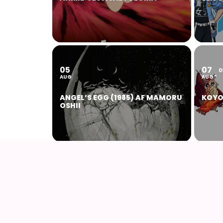
05
07
0
AUG
AUG
ANGEL’S EGG (1985) AF MAMORU
KOYO
OSHII
14
16
AUG
AUG
AIODENSE – SOMMERFEST I
DET L
FORMANDENS SOMMERHUS
HAYA