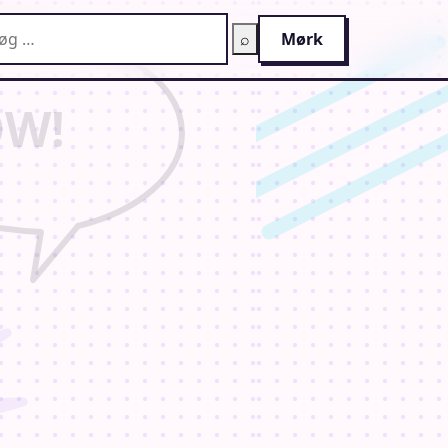
g på AnimeGuiden
⌕
Mørk