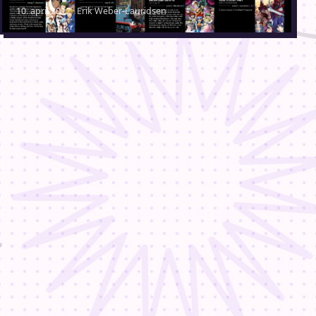
10. april 2012 · Erik Weber-Lauridsen