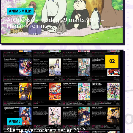
ANIME-MILJØ
AIOdense – Fredag 29 marts 2019 –
Hanami fejring
8. marts 2019 · Erik Weber-Lauridsen
ANIME
Skema over forårets serier 2012