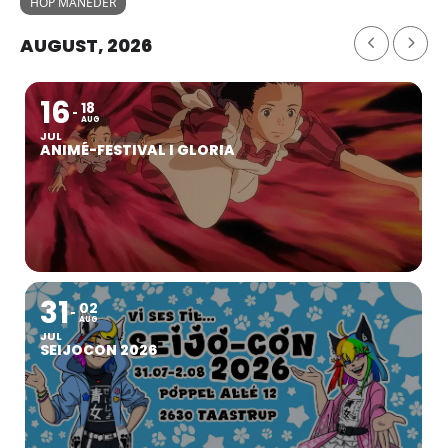
HOP MÅNEDER
AUGUST, 2026
16
18
AUG
JUL
ANIMÉ-FESTIVAL I GLORIA
31
02
AUG
JUL
SEIJOCON 2026