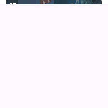
15
AUG
NAUSICAÄ – FRA VINDENES DAL (1984) AF HAYAO
MIYAZAKI
16
AUG
LAPUTA – SLOTTET I HIMLEN (1986) AF HAYAO
MIYAZAKI
16
AUG