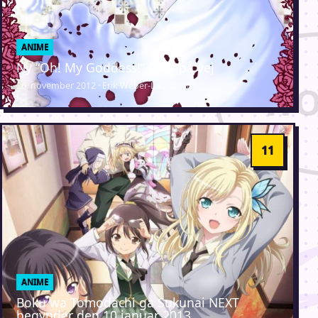
ANIME
Ny “Oh! My Goddess!” OAD på vej
26. november 2012 · Erik Weber-Lauridsen
ANIME
Boku wa Tomodachi ga Sukunai NEXT
begynder den 10 januar 2013