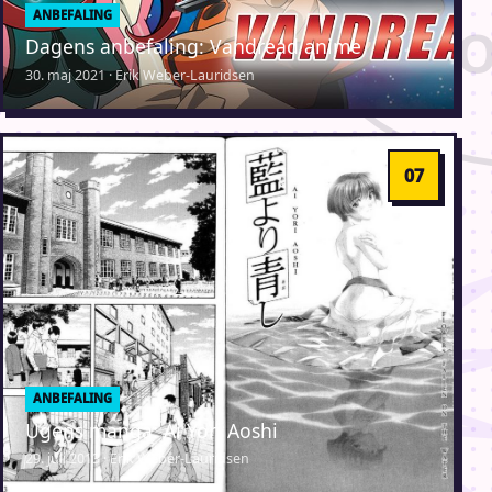
ANBEFALING
Dagens anbefaling: Vandread anime
30. maj 2021 · Erik Weber-Lauridsen
ANBEFALING
Ugens manga: Ai Yori Aoshi
29. juli 2013 · Erik Weber-Lauridsen