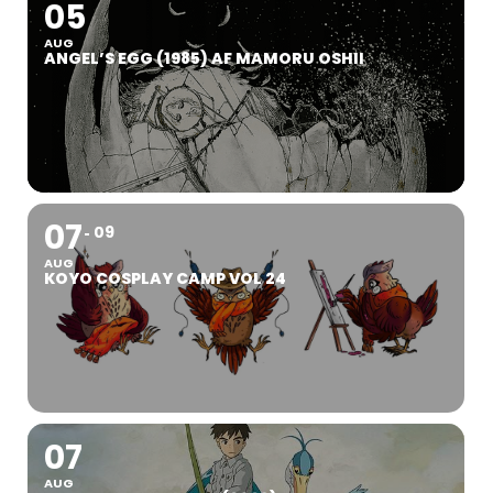
05
AUG
ANGEL’S EGG (1985) AF MAMORU OSHII
07
09
AUG
KOYO COSPLAY CAMP VOL 24
07
AUG