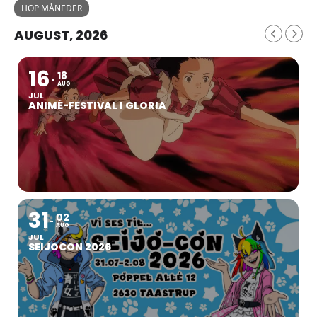
HOP MÅNEDER
AUGUST, 2026
16
18
AUG
JUL
ANIMÉ-FESTIVAL I GLORIA
31
02
AUG
JUL
SEIJOCON 2026