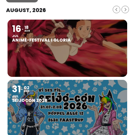
AUGUST, 2026
16
18
AUG
JUL
ANIMÉ-FESTIVAL I GLORIA
31
02
AUG
JUL
SEIJOCON 2026