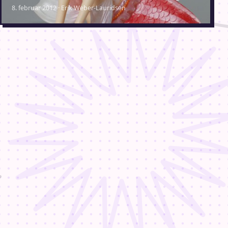
8. februar 2012 · Erik Weber-Lauridsen