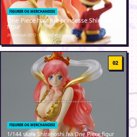
FIGURER OG MERCHANDISE
One Piece havfrue prinsesse Shirahoshi
figur
26. februar 2012 · Erik Weber-Lauridsen
FIGURER OG MERCHANDISE
1/144 skala Shirahoshi fra One Piece figur