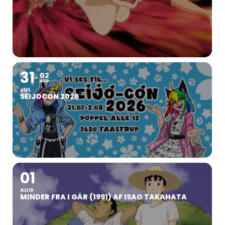
31
02
AUG
JUL
SEIJOCON 2026
01
AUG
MINDER FRA I GÅR (1991) AF ISAO TAKAHATA