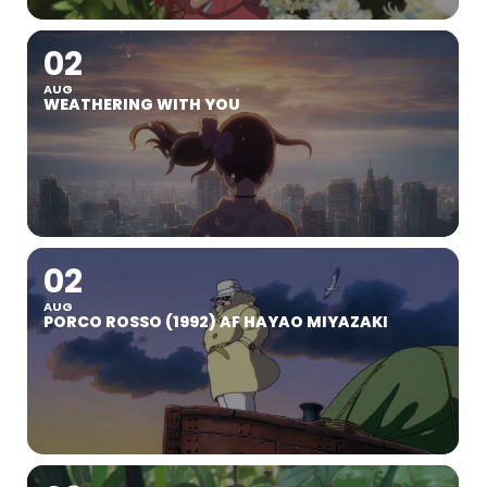
02
AUG
WEATHERING WITH YOU
02
AUG
PORCO ROSSO (1992) AF HAYAO MIYAZAKI