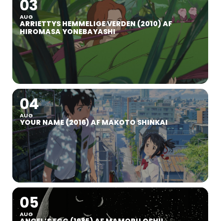
03
AUG
ARRIETTYS HEMMELIGE VERDEN (2010) AF
HIROMASA YONEBAYASHI
04
AUG
YOUR NAME (2016) AF MAKOTO SHINKAI
05
AUG
ANGEL’S EGG (1985) AF MAMORU OSHII