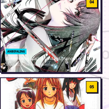
ANBEFALING
Bakemonogatari (mandags manga)
27. juli 2026 · Erik Weber-Lauridsen