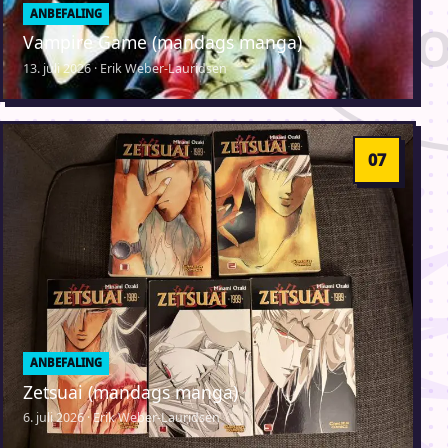
ANBEFALING
Vampire Game (mandags manga)
13. juli 2026 · Erik Weber-Lauridsen
ANBEFALING
Zetsuai (mandags manga)
6. juli 2026 · Erik Weber-Lauridsen