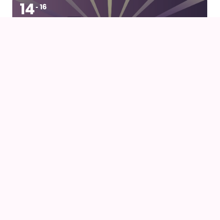
14
16
AUG
FANCON AARHUS 2026
14
AUG
AIODENSE – SOMMERFEST I FORMANDENS
SOMMERHUS
14
AUG