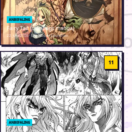
ANBEFALING
Fairy Tail (mandags manga)
22. juni 2026 · Erik Weber-Lauridsen
ANBEFALING
Bastard!! (mandags manga)