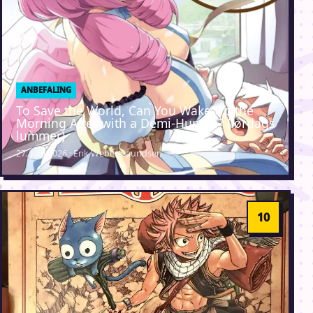
ANBEFALING
To Save the World, Can You Wake Up the
Morning After with a Demi-Human? (lørdags
lummer)
27. juni 2026 · Erik Weber-Lauridsen