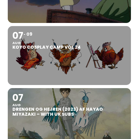
07
09
AUG
KOYO COSPLAY CAMP VOL 24
07
AUG
DRENGEN OG HEJREN (2023) AF HAYAO
MIYAZAKI – WITH UK SUBS