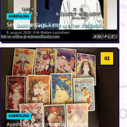
ANBEFALING
Sekirei (lørdags lummer)
8. august 2026 · Erik Weber-Lauridsen
ANBEFALING
Ayashi no Ceres (mandags manga)