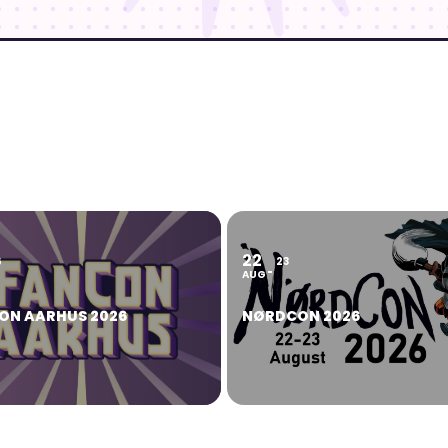
22
6
23
AUG
ON AARHUS 2026
NØRDCON 2026