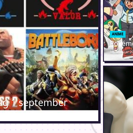
ANIME
Pokém
16. februar 2
ag 1 september