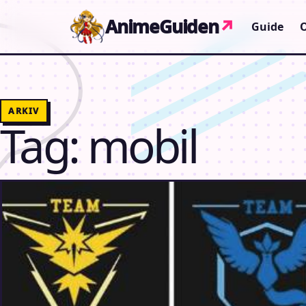
Gå til indhold
AnimeGuiden
↗
Guide
ARKIV
Tag:
mobil