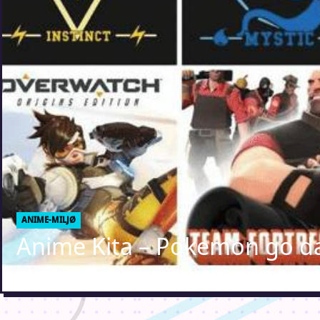
ANIME-MILJØ
Anime Kita – Pokemon go d
9. august 2018 · Erik Weber-Lauridsen