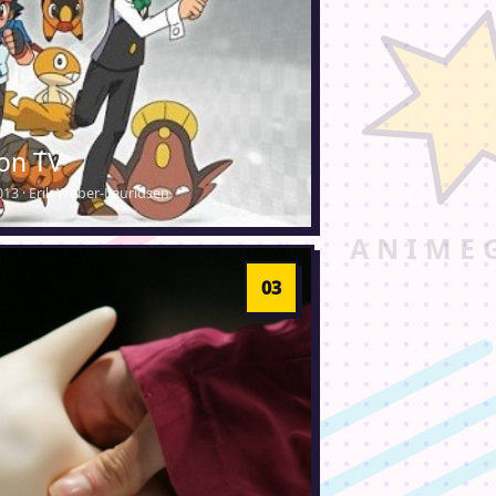
on TV
013 · Erik Weber-Lauridsen