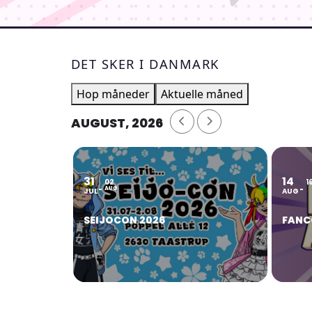
DET SKER I DANMARK
Hop måneder
Aktuelle måned
AUGUST, 2026
31
14
02
1
AUG
JUL
AUG
SEIJOCON 2026
FANC