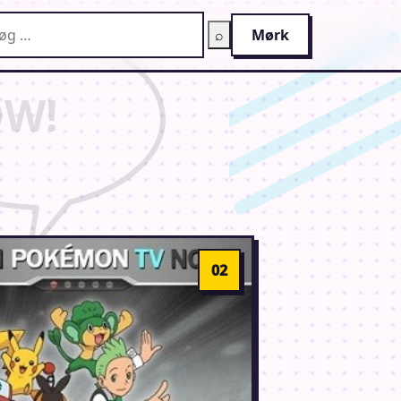
g på AnimeGuiden
⌕
Mørk