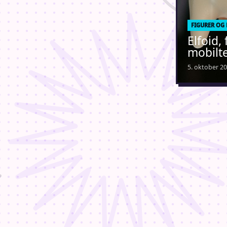
FIGURER OG
Elfoid,
mobilt
5. oktober 2