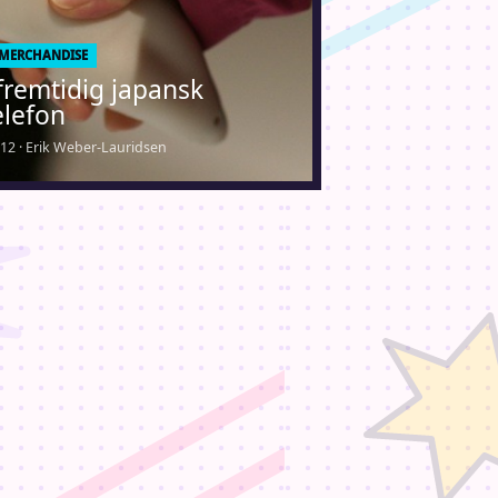
 MERCHANDISE
 fremtidig japansk
elefon
012 · Erik Weber-Lauridsen