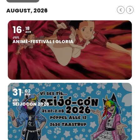
AUGUST, 2026
16
18
AUG
JUL
ANIMÉ-FESTIVAL I GLORIA
31
02
AUG
JUL
SEIJOCON 2026