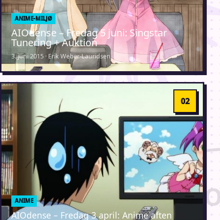
ANIME-MILJØ
AIOdense – Fredag 5 juni: Singstar
Tunering + Auktion
3. juni 2015 · Erik Weber-Lauridsen
ANIME
AIOdense – Fredag 3 april: Anime aften