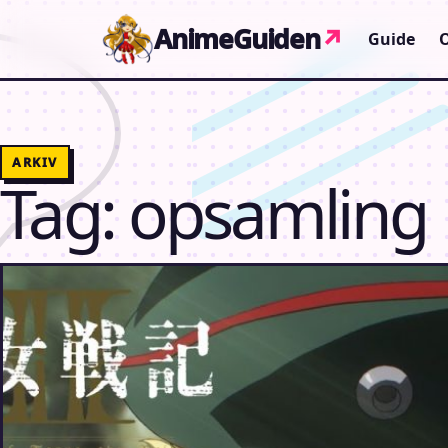
Gå til indhold
AnimeGuiden
↗
Guide
ARKIV
Tag:
opsamling