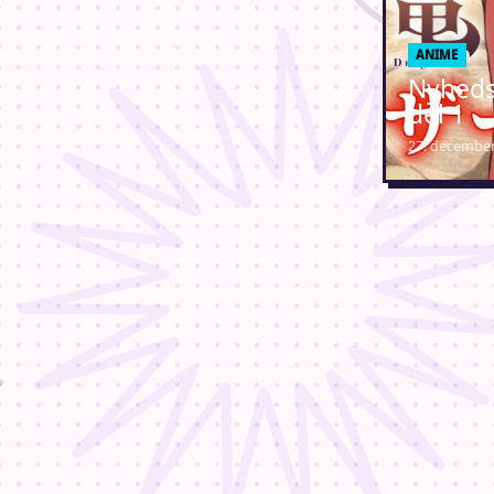
ANIME
Nyheds
del 1
27. december