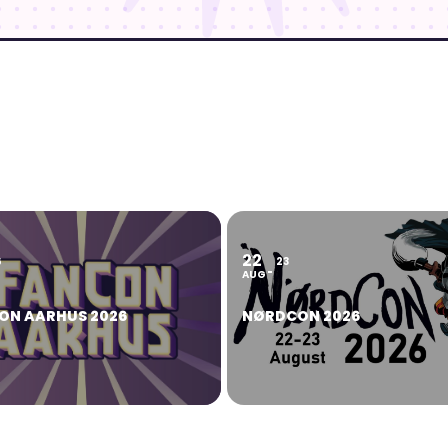
22
6
23
AUG
ON AARHUS 2026
NØRDCON 2026