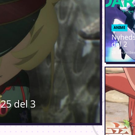
ANIME
Nyheds
del 2
28. december
25 del 3