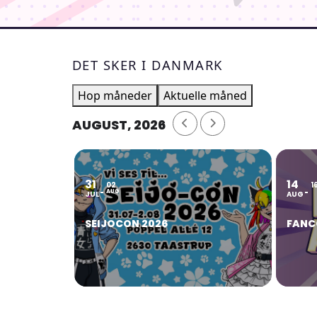
DET SKER I DANMARK
Hop måneder
Aktuelle måned
AUGUST, 2026
31
14
02
1
AUG
JUL
AUG
SEIJOCON 2026
FANC