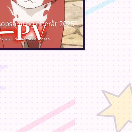
opsamling efterår 2025
 2025 · Erik Weber-Lauridsen