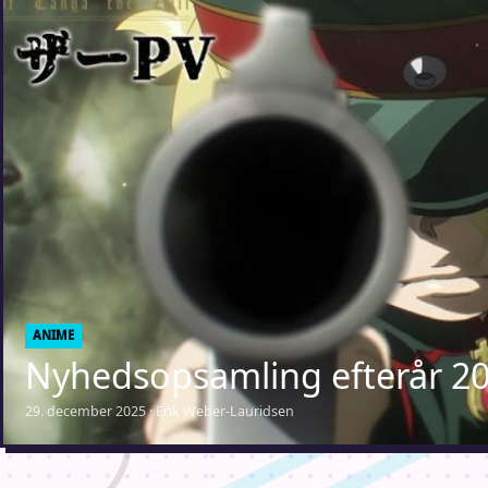
ANIME
Nyhedsopsamling efterår 20
29. december 2025 · Erik Weber-Lauridsen