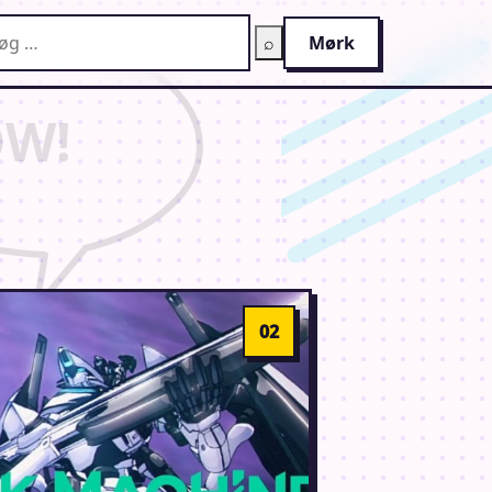
g på AnimeGuiden
⌕
Mørk