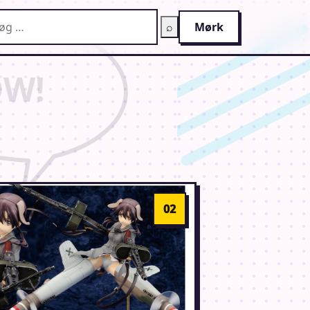
g på AnimeGuiden
⌕
Mørk