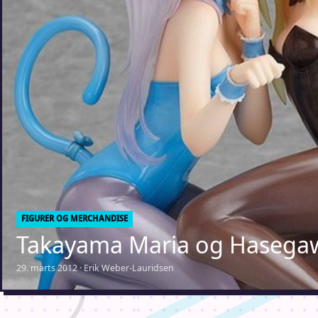
FIGURER OG MERCHANDISE
Takayama Maria og Hasega
29. marts 2012 · Erik Weber-Lauridsen