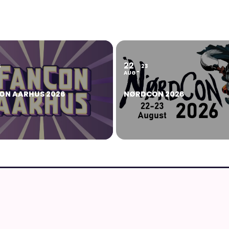
22
6
23
AUG
ON AARHUS 2026
NØRDCON 2026
MERE FRA AN
Anime, manga og
g japansk kultur