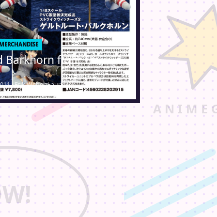
 MERCHANDISE
 Barkhorn figur fra
2011 · Erik Weber-Lauridsen