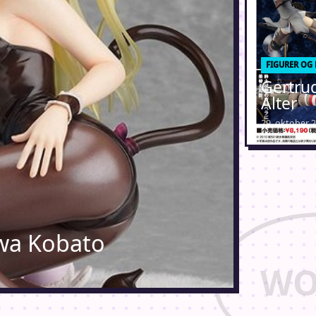
FIGURER OG
Gertrud
Alter
29. oktober 
wa Kobato