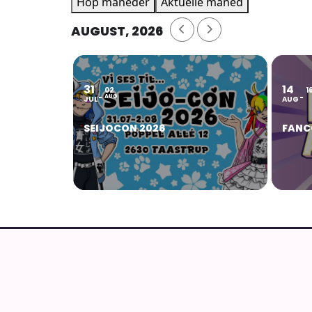
Hop måneder
Aktuelle måned
AUGUST, 2026
31
14
02
1
AUG
JUL
AUG
SEIJOCON 2026
FANC
AnimeGuiden
Ældste aktive danske site om anime, manga o