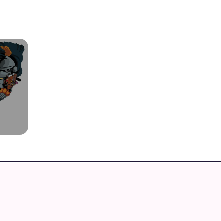
IMEGUIDEN
 merchandise butikker
Cons og foreninger