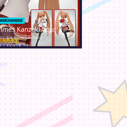
 MERCHANDISE
lmes Kanzaki figur
011 · Erik Weber-Lauridsen