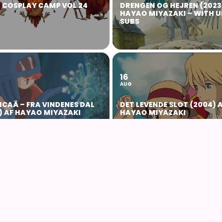
 COSPLAY CAMP VOL 24
DRENGEN OG HEJREN (2023
HAYAO MIYAZAKI – WITH U
SUBS
16
AUG
ICAÄ – FRA VINDENES DAL
DET LEVENDE SLOT (2004) 
) AF HAYAO MIYAZAKI
HAYAO MIYAZAKI
MERE FRA AN