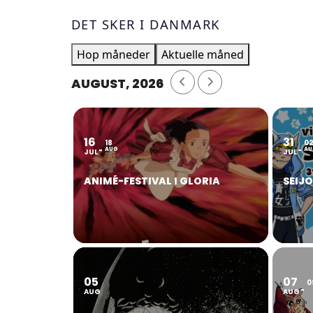
DET SKER I DANMARK
Hop måneder
Aktuelle måned
AUGUST, 2026
16
31
18
0
AUG
AU
JUL
JUL
ANIMÉ-FESTIVAL I GLORIA
SEIJ
05
07
0
AUG
AUG