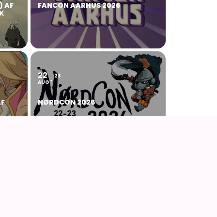
) AF
FANCON AARHUS 2026
K
22
23
AUG
AF
NØRDCON 2026
IMEGUIDEN