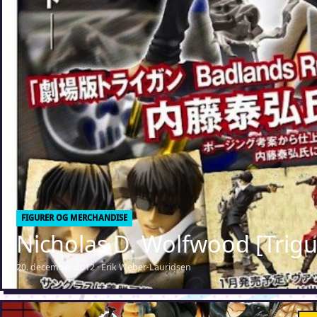
FIGURER OG MERCHANDISE
Nicholas D. Wolfwood [Trig
20. december 2012 · Erik Weber-Lauridsen