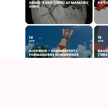
ANGEL’S EGG (1985) AF MAMORU
KOYO
OSHII
14
15
AUG
AUG
AIODENSE – SOMMERFEST I
NAUS
FORMANDENS SOMMERHUS
(1984
AnimeGuiden