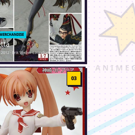
 MERCHANDISE
tta
 2012 · Erik Weber-Lauridsen