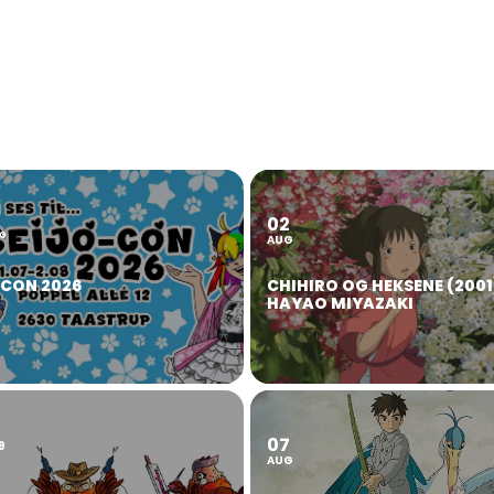
02
2
G
AUG
OCON 2026
CHIHIRO OG HEKSENE (2001
HAYAO MIYAZAKI
07
9
AUG