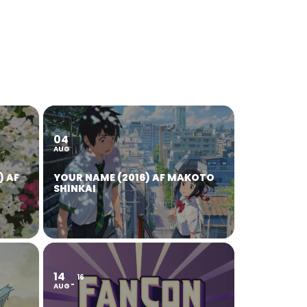
04
AUG
) AF
YOUR NAME (2016) AF MAKOTO
SHINKAI
14
16
AUG