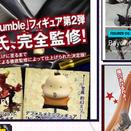
FIGURER OG
Bayone
9. september
un]