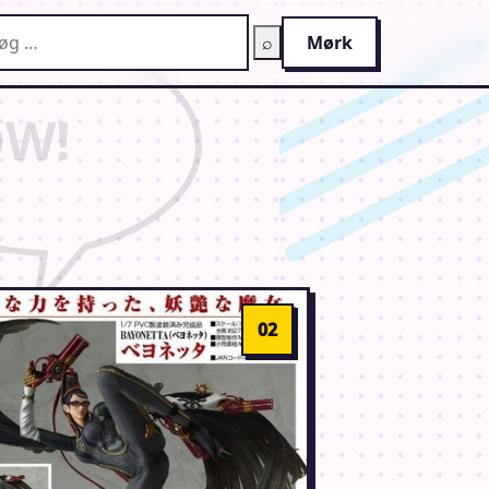
g på AnimeGuiden
⌕
Mørk