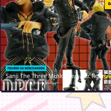
FIGURER OG MERCHANDISE
Sanji The Three Musketeers Ver. figur
11. april 2011 · Erik Weber-Lauridsen