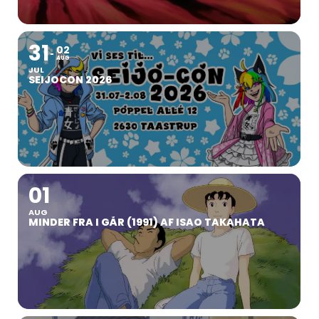
31
02
AUG
JUL
SEIJOCON 2026
01
AUG
MINDER FRA I GÅR (1991) AF ISAO TAKAHATA