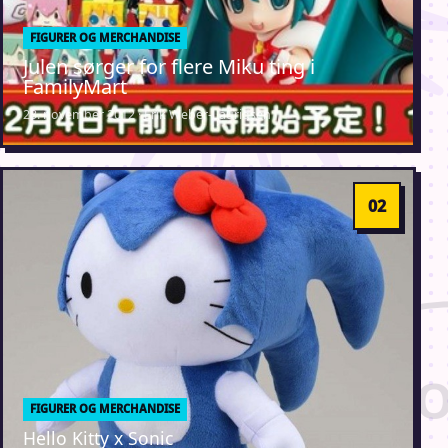
FIGURER OG MERCHANDISE
Julen sørger for flere Miku ting i
FamilyMart
23. november 2012 · Erik Weber-Lauridsen
FIGURER OG MERCHANDISE
Hello Kitty x Sonic