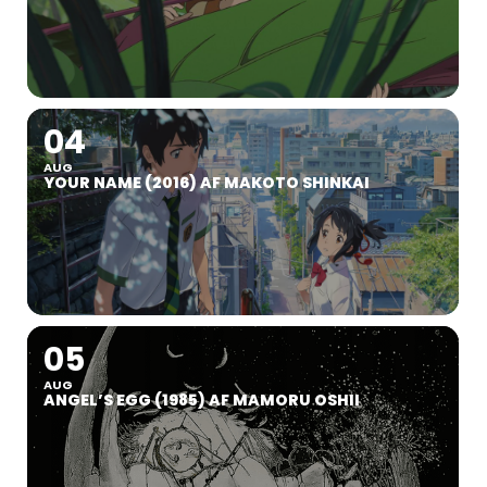
04
AUG
YOUR NAME (2016) AF MAKOTO SHINKAI
05
AUG
ANGEL’S EGG (1985) AF MAMORU OSHII