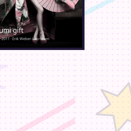
umi gift
 2011 · Erik Weber-Lauridsen