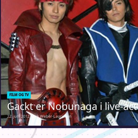
FILM OG TV
Gackt er Nobunaga i live-ac
22. juni 2012 · Erik Weber-Lauridsen