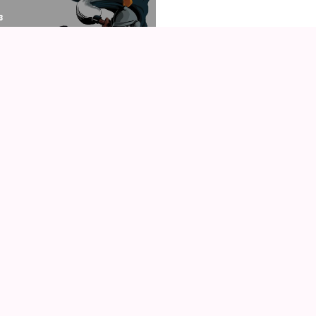
3
CON 2026
MERE FRA AN
Anime, manga og
g japansk kultur
Læs manga
Se a
RSS