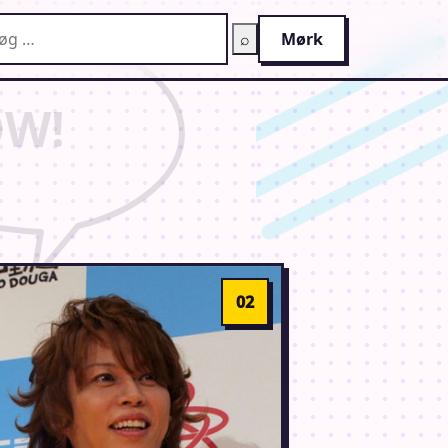
g på AnimeGuiden
⌕
Mørk