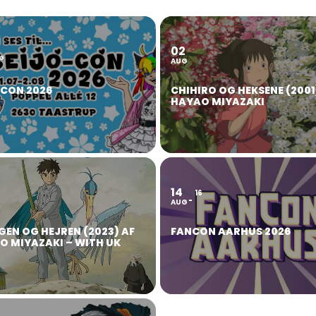
02
2
G
AUG
OCON 2026
CHIHIRO OG HEKSENE (2001
HAYAO MIYAZAKI
14
16
AUG
GEN OG HEJREN (2023) AF
FANCON AARHUS 2026
O MIYAZAKI – WITH UK