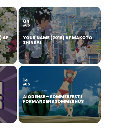
04
AUG
) AF
YOUR NAME (2016) AF MAKOTO
SHINKAI
14
AUG
AIODENSE – SOMMERFEST I
FORMANDENS SOMMERHUS