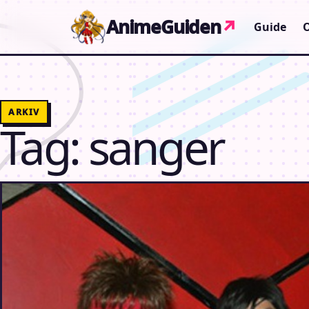
Gå til indhold
AnimeGuiden
↗
Guide
ARKIV
Tag:
sanger