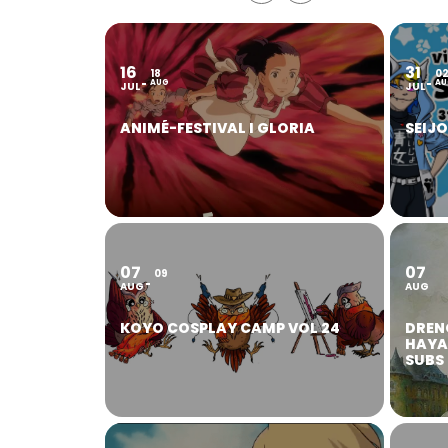
16
31
18
0
AUG
AU
JUL
JUL
ANIMÉ-FESTIVAL I GLORIA
SEIJ
07
07
09
AUG
AUG
KOYO COSPLAY CAMP VOL 24
DREN
HAYA
SUBS