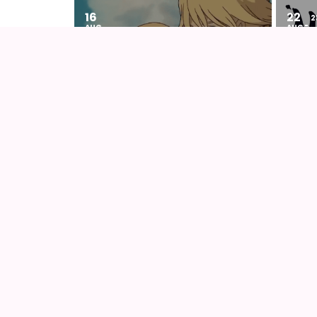
16
22
2
AUG
AUG
DET LEVENDE SLOT (2004) AF
NØRD
HAYAO MIYAZAKI
AnimeGuiden
Ældste aktive danske site om anime, manga o