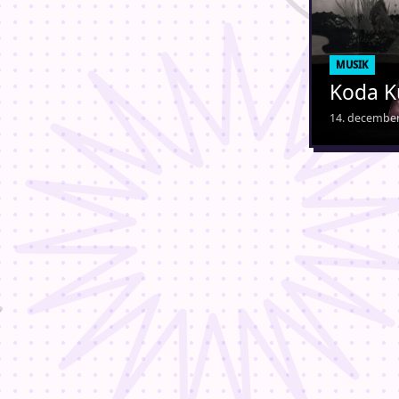
MUSIK
Koda K
14. december