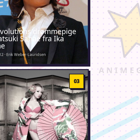
evolutions drømmepige
tsuki Sanae fra Ika
me
12 · Erik Weber-Lauridsen