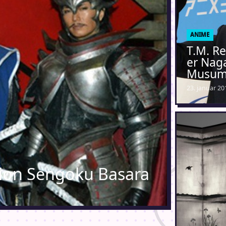
ANIME
T.M. R
er Naga
Musu
23. januar 20
tion Sengoku Basara