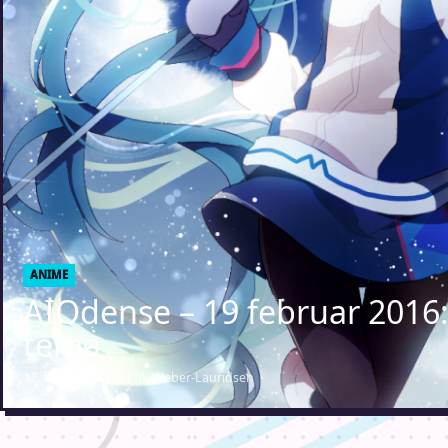
ANIME
AIOdense – 19 februar 2016
tema
12. februar 2016 · Erik Weber-Lauridsen