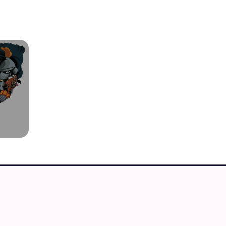
IMEGUIDEN
 merchandise butikker
Cons og foreninger