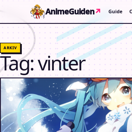
Gå til indhold
AnimeGuiden
↗
Guide
ARKIV
Tag:
vinter