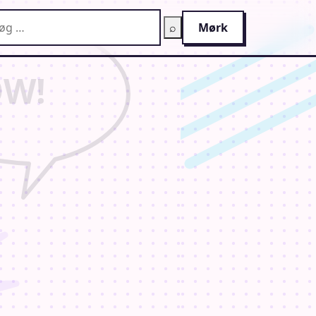
g på AnimeGuiden
⌕
Mørk