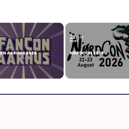
22
6
23
AUG
ON AARHUS 2026
NØRDCON 2026
MERE FRA AN
Anime, manga og
g japansk kultur