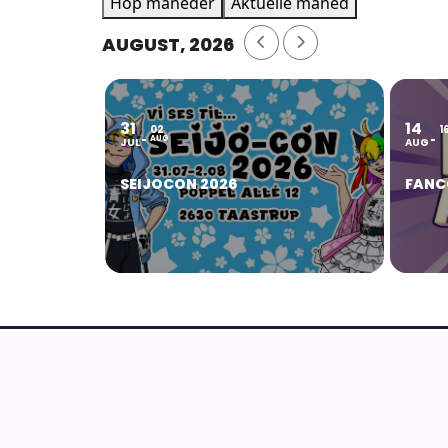
Hop måneder
Aktuelle måned
AUGUST, 2026
31
14
02
1
AUG
JUL
AUG
SEIJOCON 2026
FANC
AnimeGuiden
Ældste aktive danske site om anime, manga o