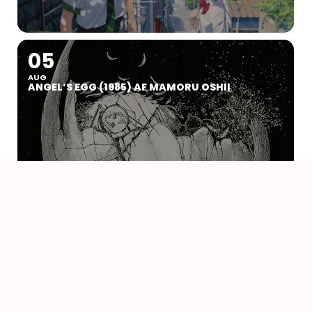
05
AUG
ANGEL’S EGG (1985) AF MAMORU OSHII
07
09
AUG
KOYO COSPLAY CAMP VOL 24