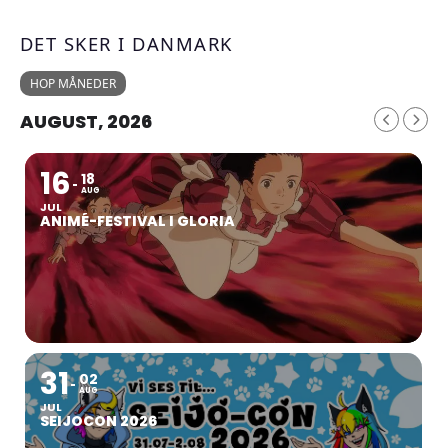
DET SKER I DANMARK
HOP MÅNEDER
AUGUST, 2026
16
18
AUG
JUL
ANIMÉ-FESTIVAL I GLORIA
31
02
AUG
JUL
SEIJOCON 2026