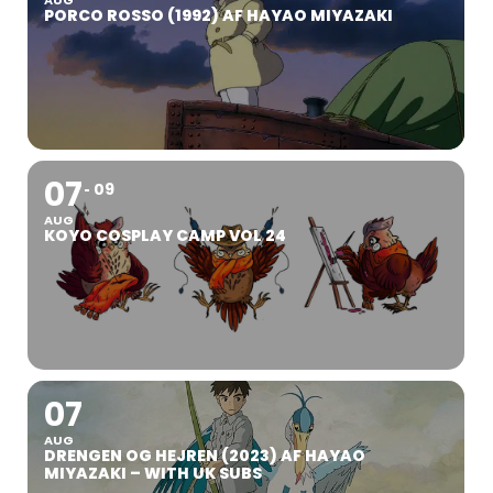
PORCO ROSSO (1992) AF HAYAO MIYAZAKI
07
09
AUG
KOYO COSPLAY CAMP VOL 24
07
AUG
DRENGEN OG HEJREN (2023) AF HAYAO
MIYAZAKI – WITH UK SUBS