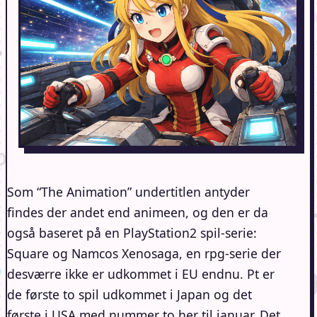
Som “The Animation” undertitlen antyder
findes der andet end animeen, og den er da
også baseret på en PlayStation2 spil-serie:
Square og Namcos Xenosaga, en rpg-serie der
desværre ikke er udkommet i EU endnu. Pt er
de første to spil udkommet i Japan og det
første i USA med nummer to her til januar. Det