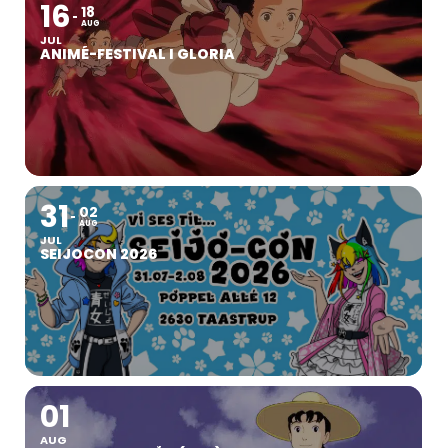
16
18
AUG
JUL
ANIMÉ-FESTIVAL I GLORIA
31
02
AUG
JUL
SEIJOCON 2026
01
AUG