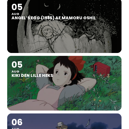
05
AUG
ANGEL’S EGG (1985) AF MAMORU OSHII
05
AUG
KIKI DEN LILLE HEKS
06
AUG