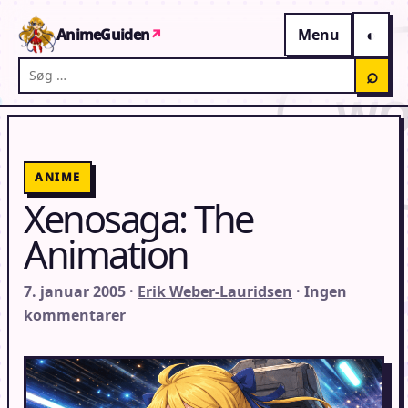
Gå til indhold
AnimeGuiden
↗
Menu
Søg på AnimeGuiden
⌕
ANIME
Xenosaga: The
Animation
7. januar 2005 ·
Erik Weber-Lauridsen
· Ingen
kommentarer