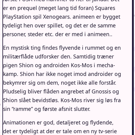
er en prequel (meget lang tid foran) Squares
PlayStation spil Xenogears. animeen er bygget
tydeligt hen over spillet, og det er de samme
personer, steder etc. der er med i animeen..
En mystisk ting findes flyvende i rummet og en
militærflåde udforsker den. Samtidig træner
pigen Shion og androiden Kos-Mos i mecha-
kamp. Shion har ikke noget imod androider og
bekymrer sig om dem, noget ikke alle forstår.
Pludselig bliver flåden angrebet af Gnossis og
Shion slået bevidstløs. Kos-Mos river sig løs fra
sin “ramme” og første afsnit slutter.
Animationen er god, detaljeret og flydende,
det er tydeligt at der er tale om en ny tv-serie