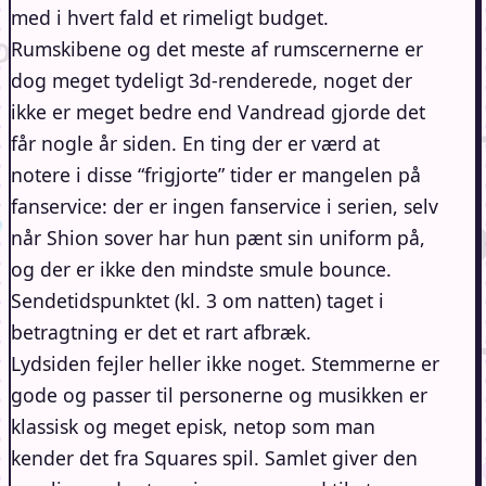
med i hvert fald et rimeligt budget.
Rumskibene og det meste af rumscernerne er
dog meget tydeligt 3d-renderede, noget der
ikke er meget bedre end Vandread gjorde det
får nogle år siden. En ting der er værd at
notere i disse “frigjorte” tider er mangelen på
fanservice: der er ingen fanservice i serien, selv
når Shion sover har hun pænt sin uniform på,
og der er ikke den mindste smule bounce.
Sendetidspunktet (kl. 3 om natten) taget i
betragtning er det et rart afbræk.
Lydsiden fejler heller ikke noget. Stemmerne er
gode og passer til personerne og musikken er
klassisk og meget episk, netop som man
kender det fra Squares spil. Samlet giver den