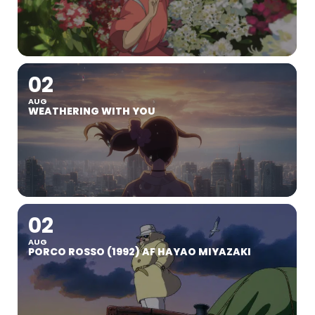
02
AUG
WEATHERING WITH YOU
02
AUG
PORCO ROSSO (1992) AF HAYAO MIYAZAKI