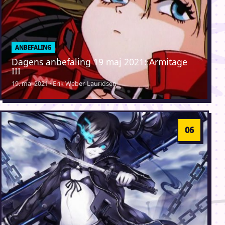
ANBEFALING
Dagens anbefaling 19 maj 2021: Armitage
III
19. maj 2021 · Erik Weber-Lauridsen