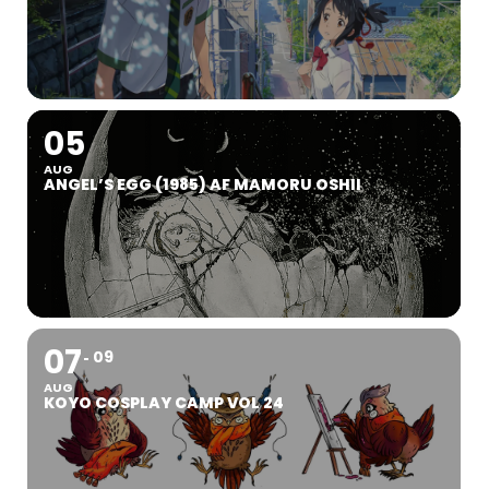
05
AUG
ANGEL’S EGG (1985) AF MAMORU OSHII
07
09
AUG
KOYO COSPLAY CAMP VOL 24