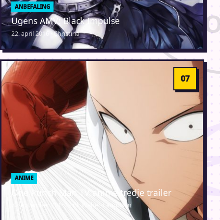
ANBEFALING
Ugens AMV: Black Impulse
22. april 2016 · Christina
ANIME
One Punch Man TV anime tredje trailer
7. september 2015 · Erik Weber-Lauridsen