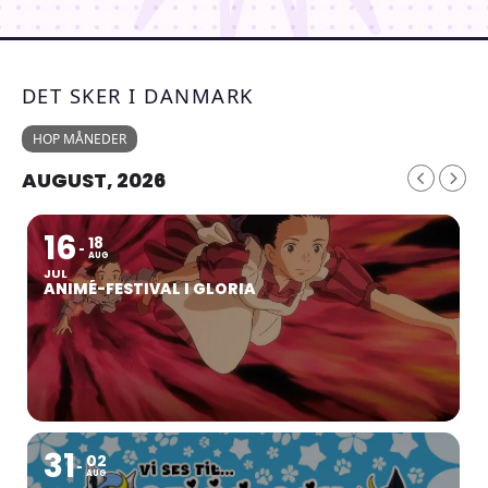
DET SKER I DANMARK
HOP MÅNEDER
AUGUST, 2026
16
18
AUG
JUL
ANIMÉ-FESTIVAL I GLORIA
31
02
AUG