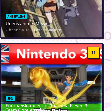
ANBEFALING
Ugens anime: Mezzo
2. februar 2014 · Erik Weber-Lauridsen
SPIL
Europæisk trailer for “Inazuma Eleven 3:
Team Ogre Attacks”