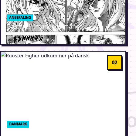
ANBEFALING
Bastard!! (mandags manga)
15. juni 2026 · Erik Weber-Lauridsen
DANMARK
Rooster Fighter udkommer på dansk