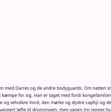
men med Darres og de andre bodyguards. Om natten sni
t kæmpe for sig. Han er taget med fordi kongefamilien
ore og selvsikre Vord, den mørke og dystre Laphji og 
svangert løfte til dronningen, men vanen tro regner 