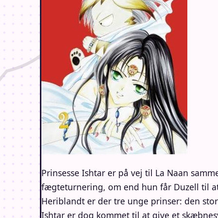
Prinsesse Ishtar er på vej til La Naan sam
fægteturnering, om end hun får Duzell til a
Heriblandt er der tre unge prinser: den st
Ishtar er dog kommet til at give et skæbne