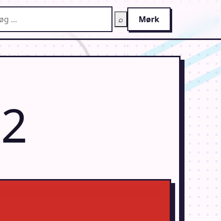
g på AnimeGuiden
⌕
Mørk
 2