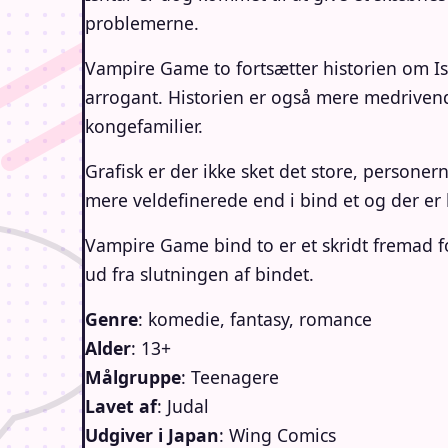
problemerne.
Vampire Game to fortsætter historien om Is
arrogant. Historien er også mere medrivende 
kongefamilier.
Grafisk er der ikke sket det store, person
mere veldefinerede end i bind et og der er l
Vampire Game bind to er et skridt fremad 
ud fra slutningen af bindet.
Genre
: komedie, fantasy, romance
Alder
: 13+
Målgruppe
: Teenagere
Lavet af
: Judal
Udgiver i Japan
: Wing Comics