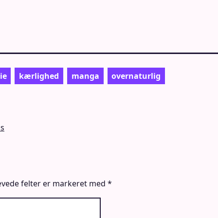
ie
kærlighed
manga
overnaturlig
is
vede felter er markeret med
*