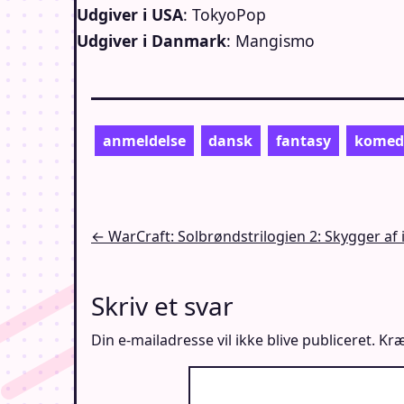
Udgiver i USA
: TokyoPop
Udgiver i Danmark
: Mangismo
anmeldelse
dansk
fantasy
komed
Indlægsnavigation
← WarCraft: Solbrøndstrilogien 2: Skygger af 
Skriv et svar
Din e-mailadresse vil ikke blive publiceret.
Kræ