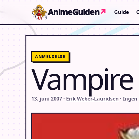
Gå til indhold
AnimeGuiden
↗
Guide
ANMELDELSE
Vampire
13. juni 2007 ·
Erik Weber-Lauridsen
· Ingen