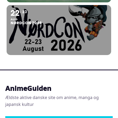
22
23
AUG
NØRDCON 2026
AnimeGuiden
Ældste aktive danske site om anime, manga og
japansk kultur