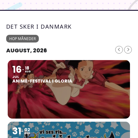
DET SKER I DANMARK
HOP MÅNEDER
AUGUST, 2026
16
18
AUG
JUL
ANIMÉ-FESTIVAL I GLORIA
31
02
AUG