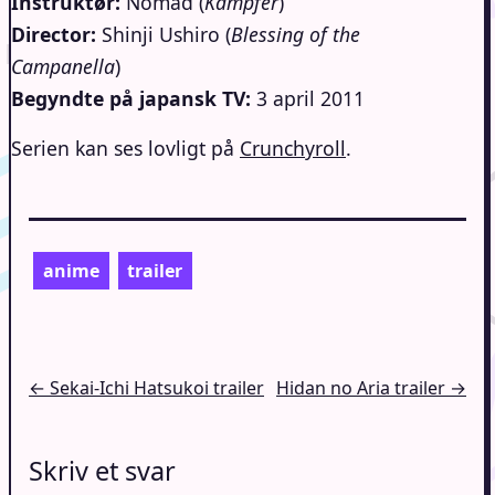
Instruktør:
Nomad (
Kampfer
)
Director:
Shinji Ushiro (
Blessing of the
Campanella
)
Begyndte på japansk TV:
3 april 2011
Serien kan ses lovligt på
Crunchyroll
.
anime
trailer
Indlægsnavigation
← Sekai-Ichi Hatsukoi trailer
Hidan no Aria trailer →
Skriv et svar