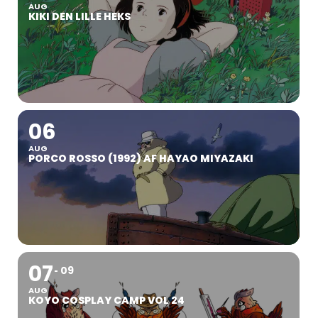
AUG
KIKI DEN LILLE HEKS
06
AUG
PORCO ROSSO (1992) AF HAYAO MIYAZAKI
07
09
AUG
KOYO COSPLAY CAMP VOL 24