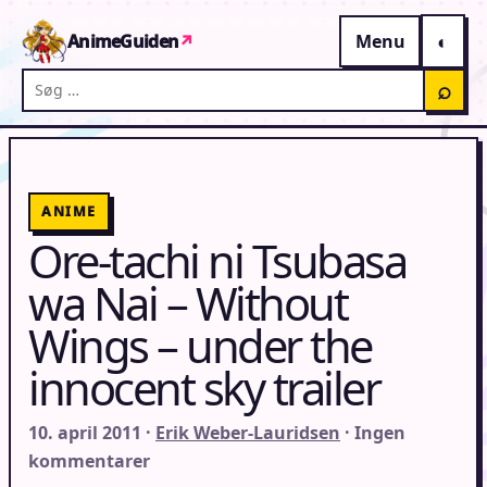
Gå til indhold
AnimeGuiden
↗
Menu
Søg på AnimeGuiden
⌕
ANIME
Ore-tachi ni Tsubasa
wa Nai – Without
Wings – under the
innocent sky trailer
10. april 2011 ·
Erik Weber-Lauridsen
· Ingen
kommentarer