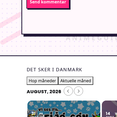
DET SKER I DANMARK
Hop måneder
Aktuelle måned
AUGUST, 2026
31
14
02
1
AUG