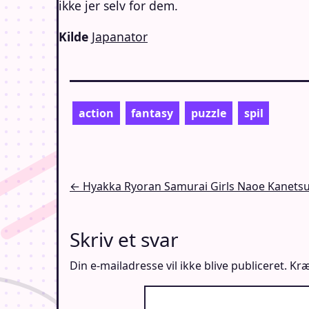
ikke jer selv for dem.
Kilde
Japanator
action
fantasy
puzzle
spil
Indlægsnavigation
← Hyakka Ryoran Samurai Girls Naoe Kanetsu
Skriv et svar
Din e-mailadresse vil ikke blive publiceret.
Kræ