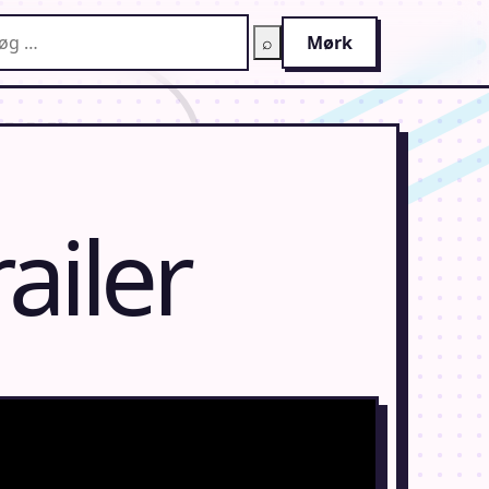
g på AnimeGuiden
⌕
Mørk
ailer