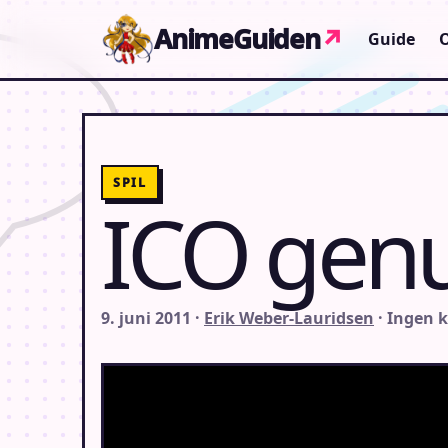
Gå til indhold
AnimeGuiden
↗
Guide
SPIL
ICO genu
9. juni 2011 ·
Erik Weber-Lauridsen
· Ingen