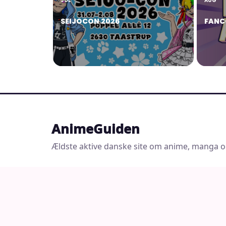
JUL
AUG
SEIJOCON 2026
FANC
AnimeGuiden
Ældste aktive danske site om anime, manga o
© 2026 AnimeGuiden