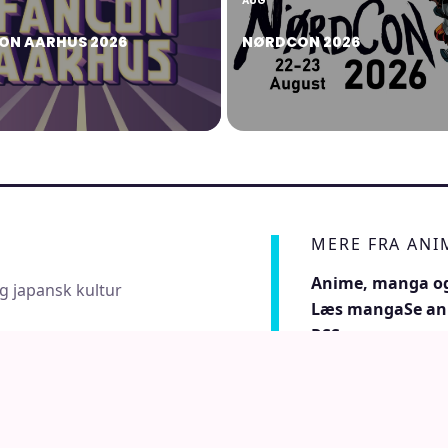
AUG
ON AARHUS 2026
NØRDCON 2026
MERE FRA AN
Anime, manga og
g japansk kultur
Læs manga
Se a
RSS