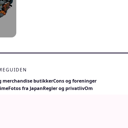
IMEGUIDEN
 merchandise butikker
Cons og foreninger
nime
Fotos fra Japan
Regler og privatliv
Om