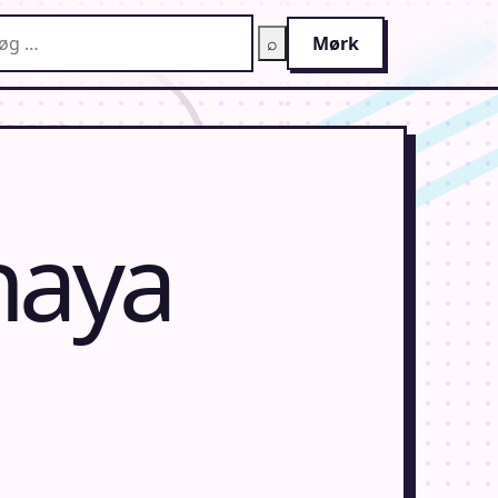
g på AnimeGuiden
⌕
Mørk
naya