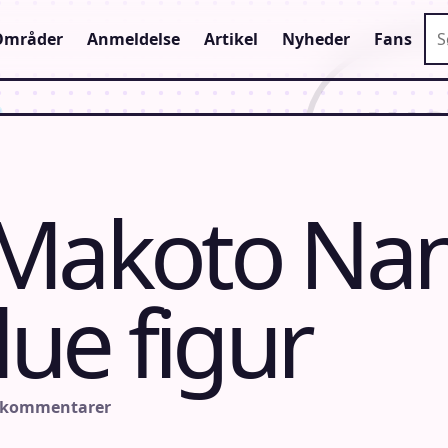
Sø
Områder
Anmeldelse
Artikel
Nyheder
Fans
 Makoto Na
lue figur
 kommentarer