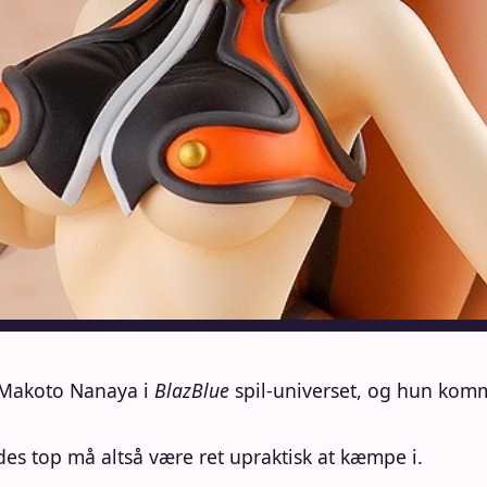
r Makoto Nanaya i
BlazBlue
spil-universet, og hun komm
es top må altså være ret upraktisk at kæmpe i.