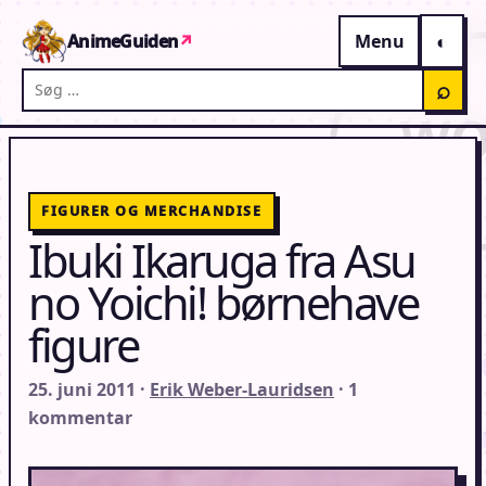
Gå til indhold
AnimeGuiden
↗
Menu
Søg på AnimeGuiden
⌕
FIGURER OG MERCHANDISE
Ibuki Ikaruga fra Asu
no Yoichi! børnehave
figure
25. juni 2011 ·
Erik Weber-Lauridsen
· 1
kommentar