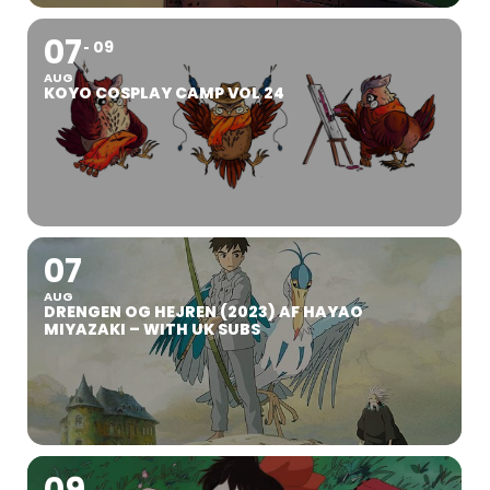
07
09
AUG
KOYO COSPLAY CAMP VOL 24
07
AUG
DRENGEN OG HEJREN (2023) AF HAYAO
MIYAZAKI – WITH UK SUBS
09