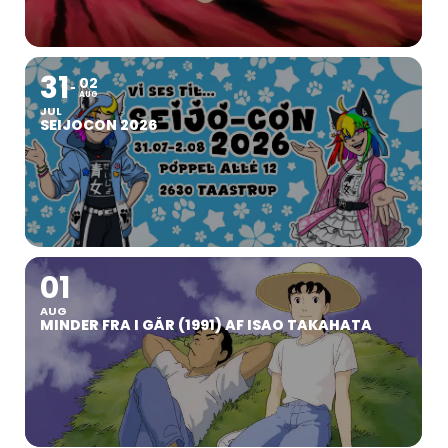
31
02
AUG
JUL
SEIJOCON 2026
01
AUG
MINDER FRA I GÅR (1991) AF ISAO TAKAHATA