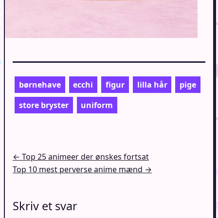
børnehave
ecchi
figur
lilla hår
pige
store bryster
uniform
Indlægsnavigation
← Top 25 animeer der ønskes fortsat
Top 10 mest perverse anime mænd →
Skriv et svar