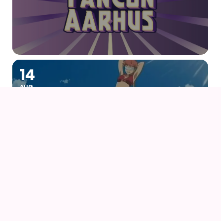
14
AUG
AIODENSE – SOMMERFEST I FORMANDENS
SOMMERHUS
14
AUG
NÅR VINDEN REJSER SIG (2013) AF HAYAO
MIYAZAKI