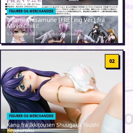
FIGURER OG MERCHANDISE
Usami Masamune [FREEing Ver.] fra
Mayo Chiki!
5. december 2012 · Erik Weber-Lauridsen
FIGURER OG MERCHANDISE
Kanu fra Ikkitousen Shuugaku Toushi
Keppuroku