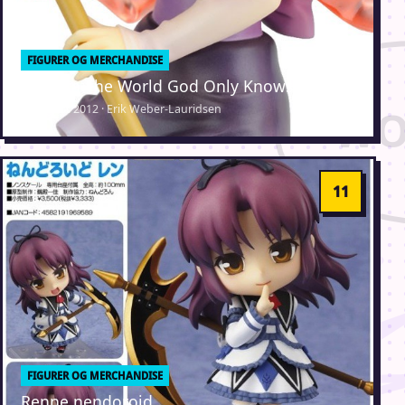
FIGURER OG MERCHANDISE
Elsie fra The World God Only Knows
3. august 2012 · Erik Weber-Lauridsen
FIGURER OG MERCHANDISE
Renne nendoroid