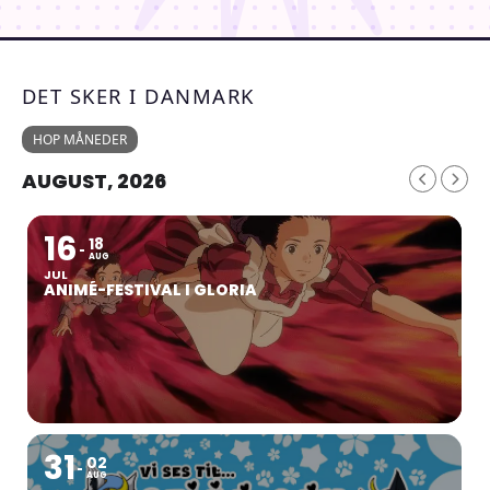
DET SKER I DANMARK
HOP MÅNEDER
AUGUST, 2026
16
18
AUG
JUL
ANIMÉ-FESTIVAL I GLORIA
31
02
AUG