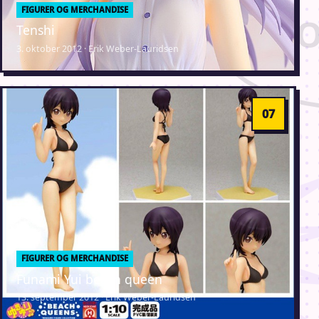
FIGURER OG MERCHANDISE
Tenshi
3. oktober 2012 · Erik Weber-Lauridsen
FIGURER OG MERCHANDISE
Funami Yui beach queen
13. september 2012 · Erik Weber-Lauridsen