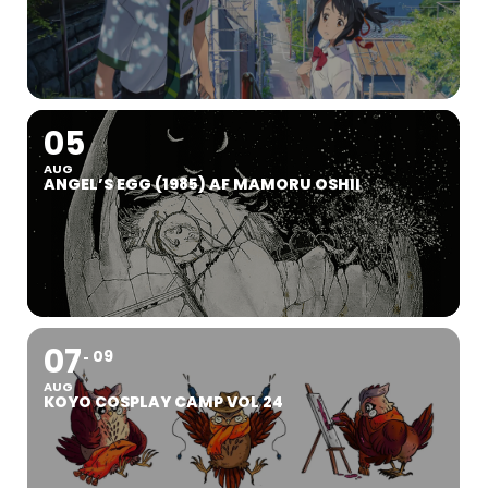
05
AUG
ANGEL’S EGG (1985) AF MAMORU OSHII
07
09
AUG
KOYO COSPLAY CAMP VOL 24