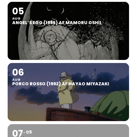
05
AUG
ANGEL’S EGG (1985) AF MAMORU OSHII
06
AUG
PORCO ROSSO (1992) AF HAYAO MIYAZAKI
07
09