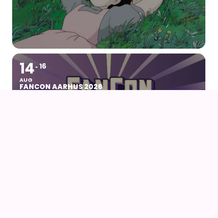
14
16
AUG
FANCON AARHUS 2026
14
AUG
AIODENSE – SOMMERFEST I FORMANDENS
SOMMERHUS