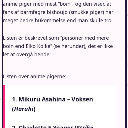
anime piger med mest “boin”, og den viser, at
fans af barmfagre bishoujo (smukke piger) har
meget bedre hukommelse end man skulle tro.
Listen er beskrevet som “personer med mere
boin end Eiko Koike” (se herunder), det er ikke
let at overgå hende:
Listen over anime pigerne:
1. Mikuru Asahina – Voksen
(
Haruhi
)
2. Charlotte E Yeager (
Strike