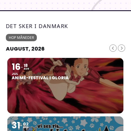
DET SKER I DANMARK
HOP MÅNEDER
AUGUST, 2026
16
18
AUG
JUL
ANIMÉ-FESTIVAL I GLORIA
31
02
AUG