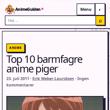
Gå til indhold
AnimeGuiden
↗
Menu
Søg på AnimeGuiden
⌕
ANIME
Top 10 barmfagre
anime piger
23. juli 2011 ·
Erik Weber-Lauridsen
· Ingen
kommentarer