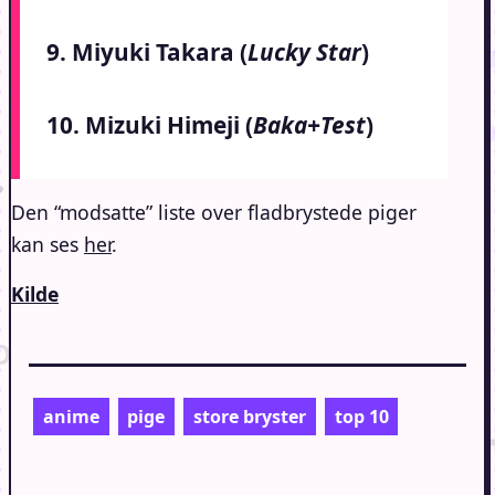
9. Miyuki Takara (
Lucky Star
)
10. Mizuki Himeji (
Baka+Test
)
Den “modsatte” liste over fladbrystede piger
kan ses
her
.
Kilde
anime
pige
store bryster
top 10