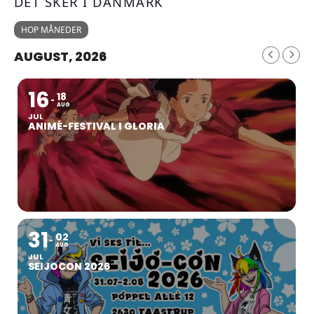
DET SKER I DANMARK
HOP MÅNEDER
AUGUST, 2026
16
18
AUG
JUL
ANIMÉ-FESTIVAL I GLORIA
31
02
AUG
JUL
SEIJOCON 2026