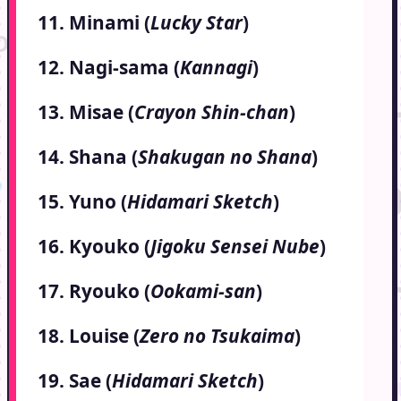
11. Minami (
Lucky Star
)
12. Nagi-sama (
Kannagi
)
13. Misae (
Crayon Shin-chan
)
14. Shana (
Shakugan no Shana
)
15. Yuno (
Hidamari Sketch
)
16. Kyouko (
Jigoku Sensei Nube
)
17. Ryouko (
Ookami-san
)
18. Louise (
Zero no Tsukaima
)
19. Sae (
Hidamari Sketch
)