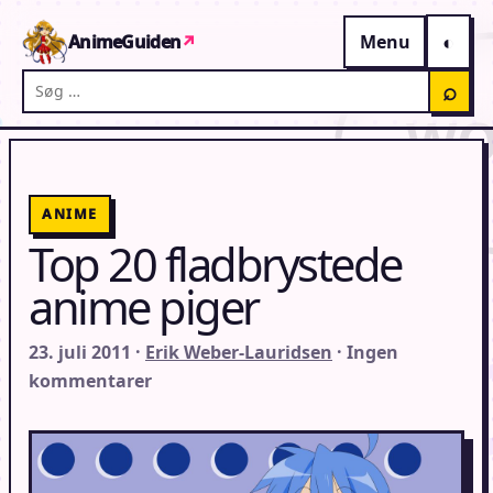
Gå til indhold
AnimeGuiden
↗
Menu
Søg på AnimeGuiden
⌕
ANIME
Top 20 fladbrystede
anime piger
23. juli 2011 ·
Erik Weber-Lauridsen
· Ingen
kommentarer