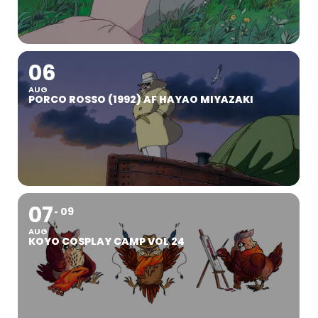
06
AUG
PORCO ROSSO (1992) AF HAYAO MIYAZAKI
07
09
AUG
KOYO COSPLAY CAMP VOL 24