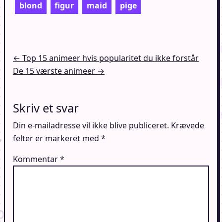
blond
figur
maid
pige
Indlægsnavigation
← Top 15 animeer hvis popularitet du ikke forstår
De 15 værste animeer →
Skriv et svar
Din e-mailadresse vil ikke blive publiceret.
Krævede
felter er markeret med
*
Kommentar
*