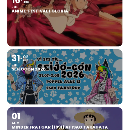
16
AUG
JUL
ANIMÉ-FESTIVAL I GLORIA
31
02
AUG
JUL
SEIJOCON 2026
01
AUG
MINDER FRA I GÅR (1991) AF ISAO TAKAHATA