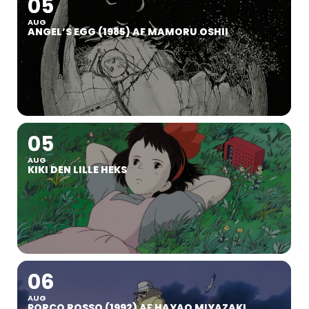
05
AUG
ANGEL’S EGG (1985) AF MAMORU OSHII
05
AUG
KIKI DEN LILLE HEKS
06
AUG
PORCO ROSSO (1992) AF HAYAO MIYAZAKI