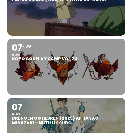
07
09
AUG
KOYO COSPLAY CAMP VOL 24
07
AUG
DRENGEN OG HEJREN (2023) AF HAYAO
MIYAZAKI – WITH UK SUBS