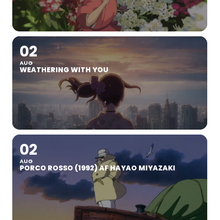
02
AUG
WEATHERING WITH YOU
02
AUG
PORCO ROSSO (1992) AF HAYAO MIYAZAKI