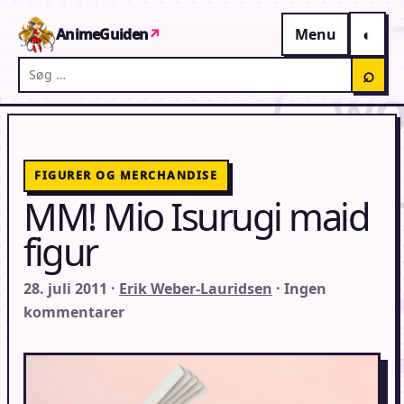
Gå til indhold
AnimeGuiden
↗
Menu
Søg på AnimeGuiden
⌕
FIGURER OG MERCHANDISE
MM! Mio Isurugi maid
figur
28. juli 2011 ·
Erik Weber-Lauridsen
· Ingen
kommentarer