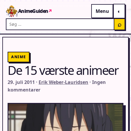
Gå til indhold
AnimeGuiden
↗
Menu
Søg på AnimeGuiden
⌕
ANIME
De 15 værste animeer
29. juli 2011 ·
Erik Weber-Lauridsen
· Ingen
kommentarer