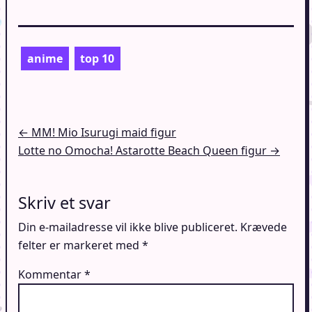
anime
top 10
Indlægsnavigation
← MM! Mio Isurugi maid figur
Lotte no Omocha! Astarotte Beach Queen figur →
Skriv et svar
Din e-mailadresse vil ikke blive publiceret.
Krævede
felter er markeret med
*
Kommentar
*