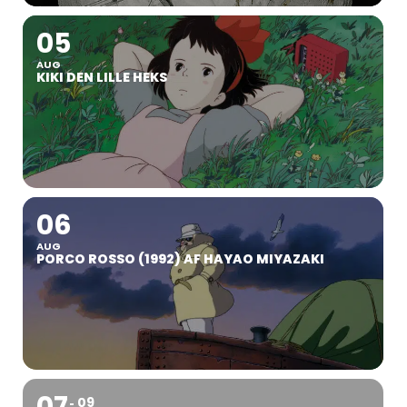
05
AUG
KIKI DEN LILLE HEKS
06
AUG
PORCO ROSSO (1992) AF HAYAO MIYAZAKI
09