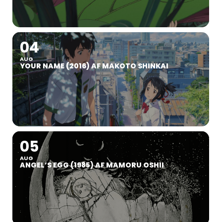
04
AUG
YOUR NAME (2016) AF MAKOTO SHINKAI
05
AUG
ANGEL’S EGG (1985) AF MAMORU OSHII