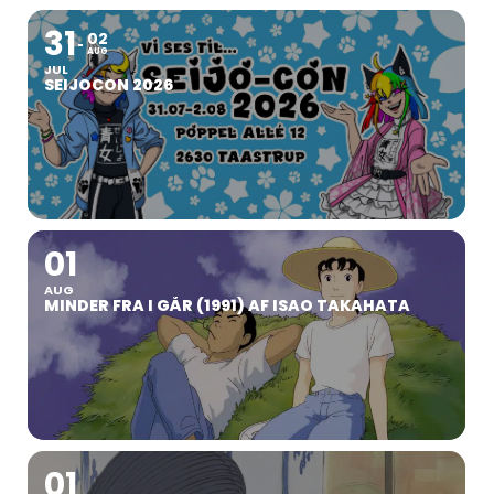
31
02
AUG
JUL
SEIJOCON 2026
01
AUG
MINDER FRA I GÅR (1991) AF ISAO TAKAHATA
01