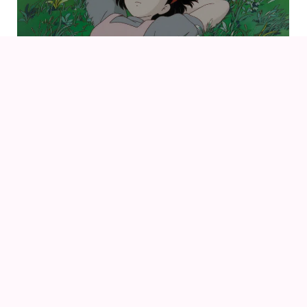
09
AUG
KIKI DEN LILLE HEKS (1989) AF HAYAO MIYAZAKI
14
16
AUG
FANCON AARHUS 2026