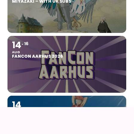
MIYAZAKI – WITH UK SUBS
14
16
AUG
FANCON AARHUS 2026
14
AUG
AIODENSE – SOMMERFEST I FORMANDENS
SOMMERHUS