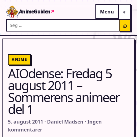
Gå til indhold
AnimeGuiden
↗
Menu
Søg på AnimeGuiden
⌕
ANIME
AIOdense: Fredag 5
august 2011 –
Sommerens animeer
del 1
5. august 2011 ·
Daniel Madsen
· Ingen
kommentarer