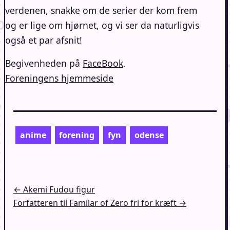
verdenen, snakke om de serier der kom frem
og er lige om hjørnet, og vi ser da naturligvis
også et par afsnit!
Begivenheden på
FaceBook
.
Foreningens hjemmeside
anime
forening
fyn
odense
Indlægsnavigation
← Akemi Fudou figur
Forfatteren til Familar of Zero fri for kræft →