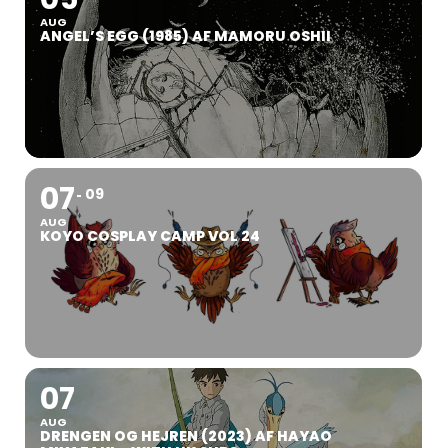
AUG
ANGEL’S EGG (1985) AF MAMORU OSHII
07
09
AUG
KOYO COSPLAY CAMP VOL 24
07
AUG
DRENGEN OG HEJREN (2023) AF HAYAO