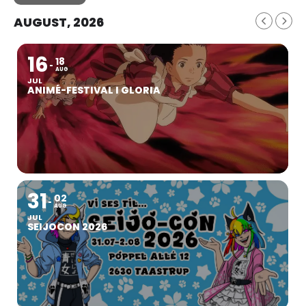
AUGUST, 2026
16
18
AUG
JUL
ANIMÉ-FESTIVAL I GLORIA
31
02
AUG
JUL
SEIJOCON 2026